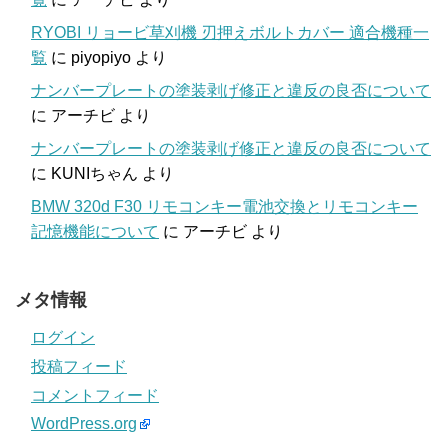
RYOBI リョービ草刈機 刃押えボルトカバー 適合機種一
覧
に
piyopiyo
より
ナンバープレートの塗装剥げ修正と違反の良否について
に
アーチビ
より
ナンバープレートの塗装剥げ修正と違反の良否について
に
KUNIちゃん
より
BMW 320d F30 リモコンキー電池交換とリモコンキー
記憶機能について
に
アーチビ
より
メタ情報
ログイン
投稿フィード
コメントフィード
WordPress.org