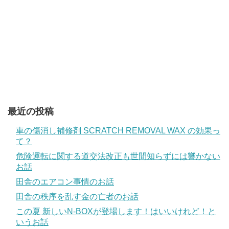
最近の投稿
車の傷消し補修剤 SCRATCH REMOVAL WAX の効果っ
て？
危険運転に関する道交法改正も世間知らずには響かない
お話
田舎のエアコン事情のお話
田舎の秩序を乱す金の亡者のお話
この夏 新しいN-BOXが登場します！はいいけれど！と
いうお話