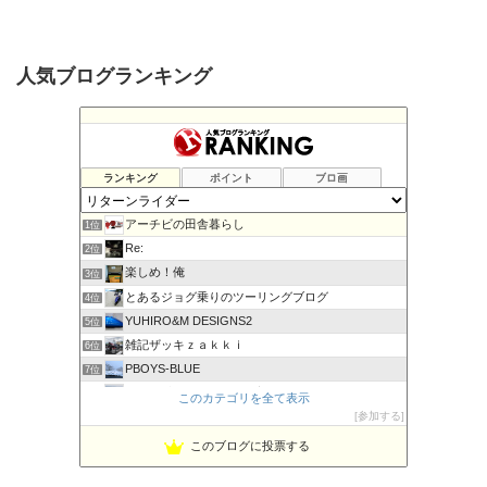
人気ブログランキング
ランキング
ポイント
ブロ画
アーチビの田舎暮らし
1位
Re:
2位
楽しめ！俺
3位
とあるジョグ乗りのツーリングブログ
4位
YUHIRO&M DESIGNS2
5位
雑記ザッキｚａｋｋｉ
6位
PBOYS-BLUE
7位
kuni's ブログ CB650R備忘録
8位
このカテゴリを全て表示
◆Akira's Candid Photography
参加する
9位
ビーテック・ジャーニー
10位
このブログに投票する
MT-07と私。走る
11位