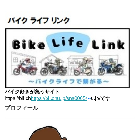
はなぶさ君の忍者でGo！
12位
Project 1/200X
13位
てつぞー レーシング
14位
ほんまもん商会
15位
バイク好きが集うサイト
https://bll.ch
https://bll.chu.jp/sns0005/
u.jp/
です
プロフィール