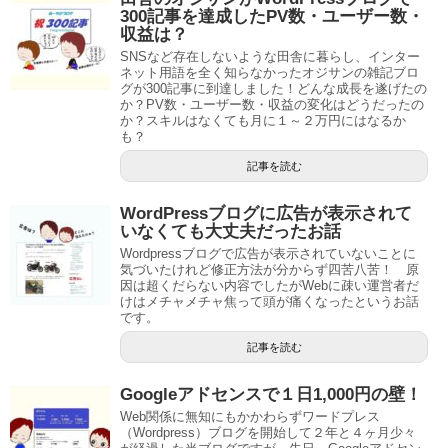
300記事を達成したPV数・ユーザー数・
収益は？
SNSなど存在しないような田舎に暮らし、インター
ネット用語を全く知らなかったオジサンの雑記ブロ
グが300記事に到達しました！どんな成長を遂げたの
か？PV数・ユーザー数・収益の変化はどうだったの
か？スキルはなくても月に１～２万円にはなるか
も？
記事を読む
WordPressブログに広告が表示されて
いなくても大丈夫だったお話
Wordpressブログで広告が表示されていないことに
気づいたけれど修正方法が分からず四苦八苦！ 原
因は超くだらない内容でしたがWebに疎い運営者だ
けはメチャメチャ焦って頭が痛くなったというお話
です。
記事を読む
Googleアドセンスで１日1,000円の壁！
Web関係に無知にもかかわらずワードプレス
（Wordpress）ブログを開始して２年と４ヶ月少々