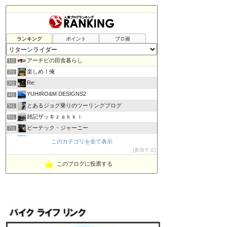
ランキング
ポイント
ブロ画
アーチビの田舎暮らし
1位
楽しめ！俺
2位
Re:
3位
YUHIRO&M DESIGNS2
4位
とあるジョグ乗りのツーリングブログ
5位
雑記ザッキｚａｋｋｉ
6位
ビーテック・ジャーニー
7位
PBOYS-BLUE
8位
このカテゴリを全て表示
kuni's ブログ CB650R備忘録
参加する
9位
◆Akira's Candid Photography
10位
このブログに投票する
MT-07と私。走る
11位
はなぶさ君の忍者でGo！
12位
Project 1/200X
13位
てつぞー レーシング
14位
ほんまもん商会
15位