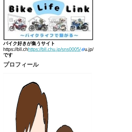
バイク好きが集うサイト
https://bll.ch
https://bll.chu.jp/sns0005/
u.jp/
です
プロフィール