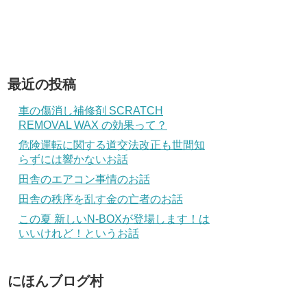
最近の投稿
車の傷消し補修剤 SCRATCH
REMOVAL WAX の効果って？
危険運転に関する道交法改正も世間知
らずには響かないお話
田舎のエアコン事情のお話
田舎の秩序を乱す金の亡者のお話
この夏 新しいN-BOXが登場します！は
いいけれど！というお話
にほんブログ村