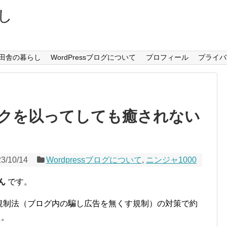
し
田舎の暮らし
WordPressブログについて
プロフィール
プライバ
クを以ってしても癒されない
3/10/14
Wordpressブログについて
,
ニンジャ1000
ん
です。
テマ規制法（ブログ内の騙し広告を無くす規制）の対策で約
た。