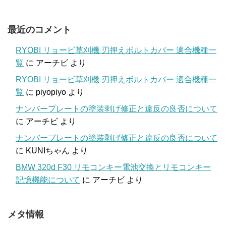
最近のコメント
RYOBI リョービ草刈機 刃押えボルトカバー 適合機種一
覧
に
アーチビ
より
RYOBI リョービ草刈機 刃押えボルトカバー 適合機種一
覧
に
piyopiyo
より
ナンバープレートの塗装剥げ修正と違反の良否について
に
アーチビ
より
ナンバープレートの塗装剥げ修正と違反の良否について
に
KUNIちゃん
より
BMW 320d F30 リモコンキー電池交換とリモコンキー
記憶機能について
に
アーチビ
より
メタ情報