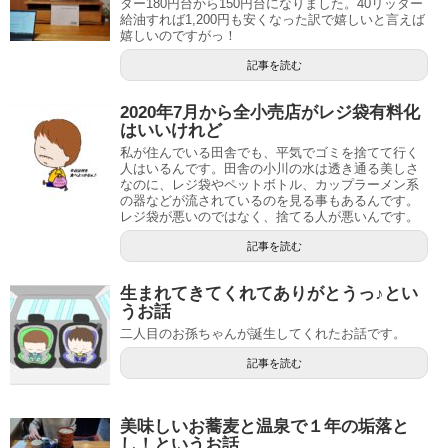
ター180円台から150円台になりました。40リッター
給油すれば1,200円も安くなった訳で嬉しいと言えば
嬉しいのですがっ！
記事を読む
2020年7月から全小売店がレジ袋有料化
はいいけれど
私が住んでいる田舎でも、平気でゴミを捨てて行く
人はいるんです。田舎の小川の水は透き通る美しさ
なのに、レジ袋やペットボトル、カップラーメン系
の器などが流されているのを見る事もあるんです。
レジ袋が悪いのではなく、捨てる人が悪いんです。
記事を読む
生まれてきてくれてありがとうっ♪とい
うお話
二人目のお孫ちゃんが誕生してくれたお話です。
記事を読む
美味しいお蕎麦と温泉で１年の垢落と
し！というお話