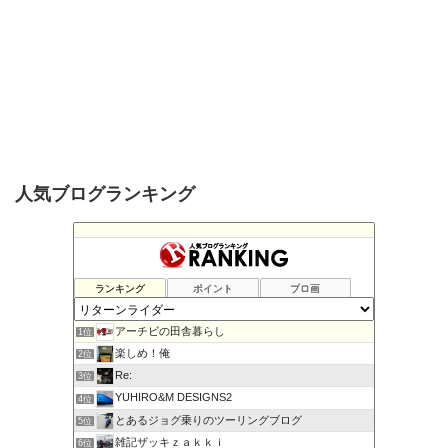
人気ブログランキング
ランキング
ポイント
ブロ画
アーチビの田舎暮らし
1位
楽しめ！俺
2位
Re:
3位
YUHIRO&M DESIGNS2
4位
とあるジョグ乗りのツーリングブログ
5位
雑記ザッキｚａｋｋｉ
6位