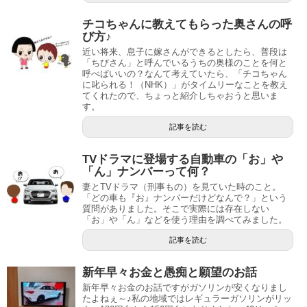
チコちゃんに教えてもらった奥さんの呼
び方♪
近い将来、息子に嫁さんができるとしたら、普段は
「ちびさん」と呼んでいるうちの奥様のことを何と
呼べばいいの？なんて考えていたら、「チコちゃん
に叱られる！（NHK）」がタイムリーなことを教え
てくれたので、ちょっと紹介しちゃおうと思いま
す。
記事を読む
TVドラマに登場する自動車の「お」や
「ん」ナンバーって何？
妻とTVドラマ（刑事もの）を見ていた時のこと。
「どの車も『お』ナンバーだけどなんで？」という
質問がありました。そこで実際には存在しない
「お」や「ん」などを使う理由を調べてみました。
記事を読む
新年早々お金と愚痴と願望のお話
新年早々お金のお話ですがガソリンが安くなりまし
たよねぇ～♪私の地域ではレギュラーガソリンがリッ