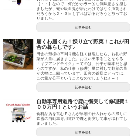
【・・】なので、何だかホラー的な気味悪さを感じ
ましたが、蛇や吸血鬼が居たわけではなく虫刺され
だろうから２～３日もすれば治るだろうと放ってお
りました。
記事を読む
届くわ届くわ！採り立て野菜！これが田
舎の暮らしです♪
田舎の爺様の草刈り機を軽く修理したら、お礼の野
菜が大量に届きました。お互い出来ることをやる
「ギブアンドテイク」ってのは、公平が基本だと思
うのですが、私の仕事（修理）量に対して野菜の量
が大幅に上回っています。田舎の爺様にとっては、
この量が公平ということなのでしょうねぇ～！
記事を読む
自動車専用道路で鹿に衝突して修理費１
００万円！というお話
食料品店を営むＦさんが早朝の仕入れからの帰りに
吹雪の自動車専用道路で鹿と衝突して車が壊れてし
まいました。
記事を読む