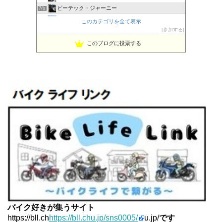
ビーテック・ジャーニー
7位
PBOYS-BLUE
8位
このカテゴリを全て表示
kuni's ブログ CB650R備忘録
参加する
9位
◆Akira's Candid Photography
10位
このブログに投票する
MT-07と私。走る
11位
はなぶさ君の忍者でGo！
12位
Project 1/200X
13位
てつぞー レーシング
14位
ほんまもん商会
15位
バイク好きが集うサイト
https://bll.ch
https://bll.chu.jp/sns0005/
u.jp/
です