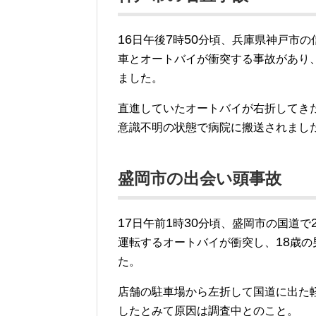
16
7
50
日午後
時
分頃、兵庫県神戸市の
車とオートバイが衝突する事故があり
ました。
直進していたオートバイが右折してき
意識不明の状態で病院に搬送されまし
盛岡市の出会い頭事故
17
1
30
日午前
時
分頃、盛岡市の国道で
18
運転するオートバイが衝突し、
歳の
た。
店舗の駐車場から左折して国道に出た
したとみて原因は調査中とのこと。