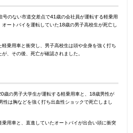
41
信号のない市道交差点で
歳の会社員が運転する軽乗用
18
、オートバイを運転していた
歳の男子高校生が死亡し
た軽乗用車と衝突し、男子高校生は頭や全身を強く打ち
たが、その後、死亡が確認されました。
20
18
歳の男子大学生が運転する軽乗用車と、
歳男性が
男性は胸などを強く打ち出血性ショックで死亡しまし
軽乗用車と、直進していたオートバイが出合い頭に衝突