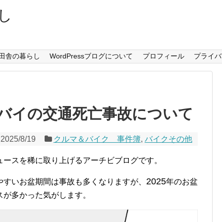
し
田舎の暮らし
WordPressブログについて
プロフィール
プライバ
バイの交通死亡事故について
2025/8/19
クルマ＆バイク 事件簿
,
バイクその他
ュースを稀に取り上げるアーチビブログです。
2025
やすいお盆期間は事故も多くなりますが、
年のお盆
スが多かった気がします。