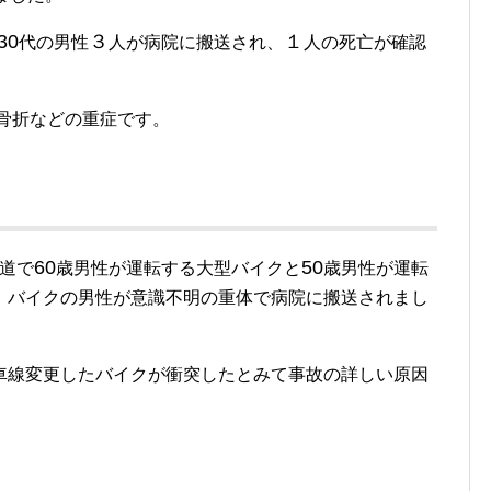
30
３
１
代の男性
人が病院に搬送され、
人の死亡が確認
骨折などの重症です。
60
50
道で
歳男性が運転する大型バイクと
歳男性が運転
、バイクの男性が意識不明の重体で病院に搬送されまし
。
車線変更したバイクが衝突したとみて事故の詳しい原因