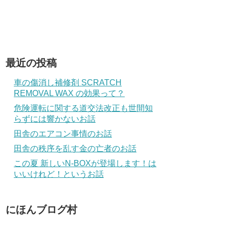
最近の投稿
車の傷消し補修剤 SCRATCH
REMOVAL WAX の効果って？
危険運転に関する道交法改正も世間知
らずには響かないお話
田舎のエアコン事情のお話
田舎の秩序を乱す金の亡者のお話
この夏 新しいN-BOXが登場します！は
いいけれど！というお話
にほんブログ村