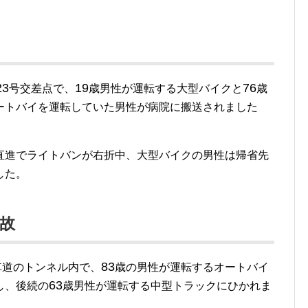
23
19
76
号交差点で、
歳男性が運転する大型バイクと
歳
ートバイを運転していた男性が病院に搬送されました
。
直進でライトバンが右折中、大型バイクの男性は帰省先
した。
故
83
車道のトンネル内で、
歳の男性が運転するオートバイ
63
し、後続の
歳男性が運転する中型トラックにひかれま