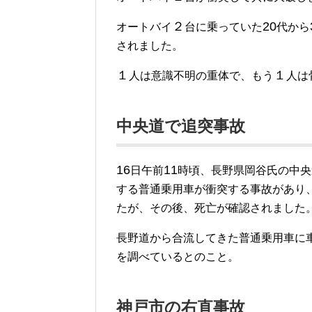
２
20
オートバイ
台に乗っていた
代から
されました。
１
１
人は意識不明の重体で、もう
人は
中央道で追突事故
16
11
日午前
時頃、長野県岡谷氏の中央
する普通乗用車が衝突する事故があり
たが、その後、死亡が確認されました
長野道から合流してきた普通乗用車に
を調べているとのこと。
神戸市の右直事故