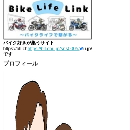
バイク好きが集うサイト
https://bll.ch
https://bll.chu.jp/sns0005/
u.jp/
です
プロフィール