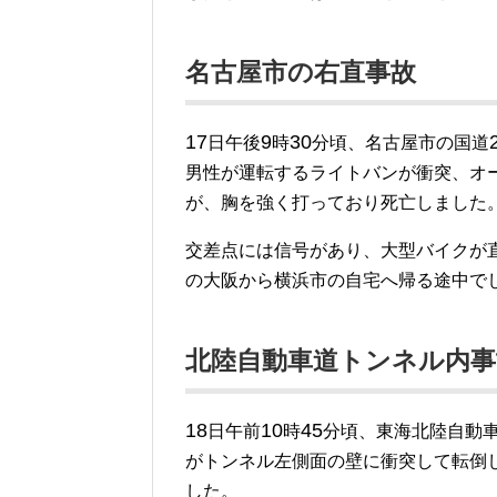
名古屋市の右直事故
17
9
30
日午後
時
分頃、名古屋市の国道
男性が運転するライトバンが衝突、オ
が、胸を強く打っており死亡しました
交差点には信号があり、大型バイクが
の大阪から横浜市の自宅へ帰る途中で
北陸自動車道トンネル内事
18
10
45
日午前
時
分頃、東海北陸自動
がトンネル左側面の壁に衝突して転倒
した。