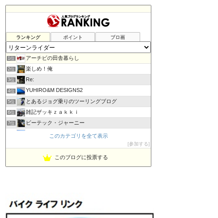
ランキング
ポイント
ブロ画
アーチビの田舎暮らし
1位
楽しめ！俺
2位
Re:
3位
YUHIRO&M DESIGNS2
4位
とあるジョグ乗りのツーリングブログ
5位
雑記ザッキｚａｋｋｉ
6位
ビーテック・ジャーニー
7位
PBOYS-BLUE
8位
このカテゴリを全て表示
kuni's ブログ CB650R備忘録
参加する
9位
◆Akira's Candid Photography
10位
このブログに投票する
MT-07と私。走る
11位
はなぶさ君の忍者でGo！
12位
Project 1/200X
13位
てつぞー レーシング
14位
ほんまもん商会
15位