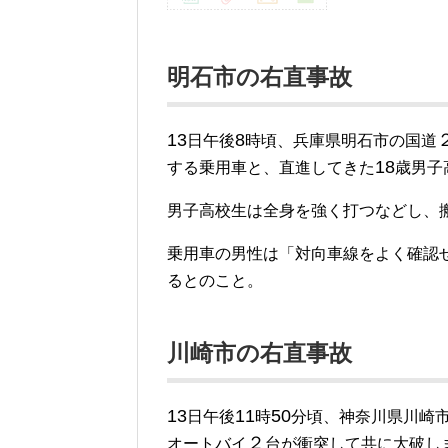
明石市の右直事故
13
8
日午後
時頃、兵庫県明石市の国道
18
する乗用車と、直進してきた
歳男子
男子高校生は全身を強く打つなどし、
乗用車の男性は「対向車線をよく確認
るとのこと。
川崎市の右直事故
13
11
50
日午後
時
分頃、神奈川県川崎
２
オートバイ
台が衝突して共に大破し