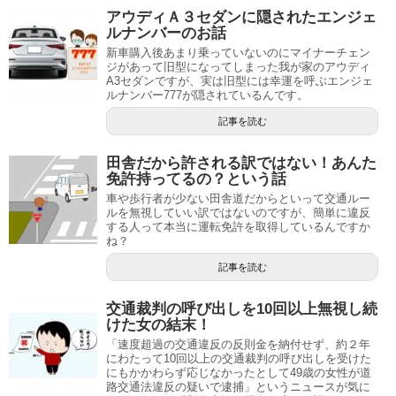
アウディＡ３セダンに隠されたエンジェ
ルナンバーのお話
新車購入後あまり乗っていないのにマイナーチェン
ジがあって旧型になってしまった我が家のアウディ
A3セダンですが、実は旧型には幸運を呼ぶエンジェ
ルナンバー777が隠されているんです。
記事を読む
田舎だから許される訳ではない！あんた
免許持ってるの？という話
車や歩行者が少ない田舎道だからといって交通ルー
ルを無視していい訳ではないのですが、簡単に違反
する人って本当に運転免許を取得しているんですか
ね？
記事を読む
交通裁判の呼び出しを10回以上無視し続
けた女の結末！
「速度超過の交通違反の反則金を納付せず、約２年
にわたって10回以上の交通裁判の呼び出しを受けた
にもかかわらず応じなかったとして49歳の女性が道
路交通法違反の疑いで逮捕」というニュースが気に