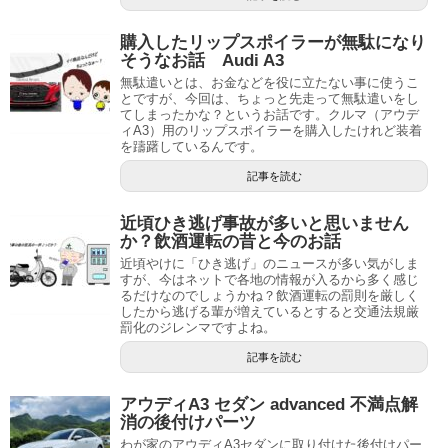
購入したリップスポイラーが無駄になり
そうなお話 Audi A3
無駄遣いとは、お金などを役に立たない事に使うこ
とですが、今回は、ちょっと先走って無駄遣いをし
てしまったかな？というお話です。クルマ（アウデ
ィA3）用のリップスポイラーを購入したけれど装着
を躊躇しているんです。
記事を読む
近頃ひき逃げ事故が多いと思いません
か？飲酒運転の昔と今のお話
近頃やけに「ひき逃げ」のニュースが多い気がしま
すが、今はネットで各地の情報が入るから多く感じ
るだけなのでしょうかね？飲酒運転の罰則を厳しく
したから逃げる輩が増えているとすると交通法規厳
罰化のジレンマですよね。
記事を読む
アウディA3 セダン advanced 不満点解
消の後付けパーツ
わが家のアウディA3セダンに取り付けた後付けパー