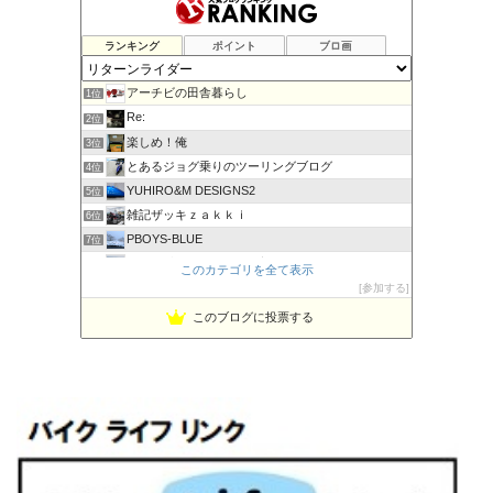
ランキング
ポイント
ブロ画
アーチビの田舎暮らし
1位
Re:
2位
楽しめ！俺
3位
とあるジョグ乗りのツーリングブログ
4位
YUHIRO&M DESIGNS2
5位
雑記ザッキｚａｋｋｉ
6位
PBOYS-BLUE
7位
kuni's ブログ CB650R備忘録
8位
このカテゴリを全て表示
◆Akira's Candid Photography
参加する
9位
ビーテック・ジャーニー
10位
このブログに投票する
MT-07と私。走る
11位
はなぶさ君の忍者でGo！
12位
Project 1/200X
13位
てつぞー レーシング
14位
ほんまもん商会
15位