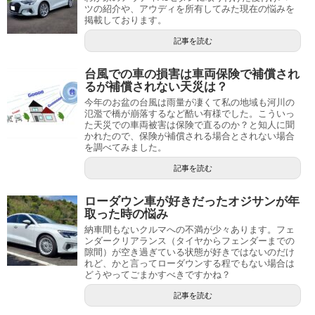
ツの紹介や、アウディを所有してみた現在の悩みを
掲載しております。
記事を読む
台風での車の損害は車両保険で補償され
るが補償されない天災は？
今年のお盆の台風は雨量が凄くて私の地域も河川の
氾濫で橋が崩落するなど酷い有様でした。こういっ
た天災での車両被害は保険で直るのか？と知人に聞
かれたので、保険が補償される場合とされない場合
を調べてみました。
記事を読む
ローダウン車が好きだったオジサンが年
取った時の悩み
納車間もないクルマへの不満が少々あります。フェ
ンダークリアランス（タイヤからフェンダーまでの
隙間）が空き過ぎている状態が好きではないのだけ
れど、かと言ってローダウンする程でもない場合は
どうやってごまかすべきですかね？
記事を読む