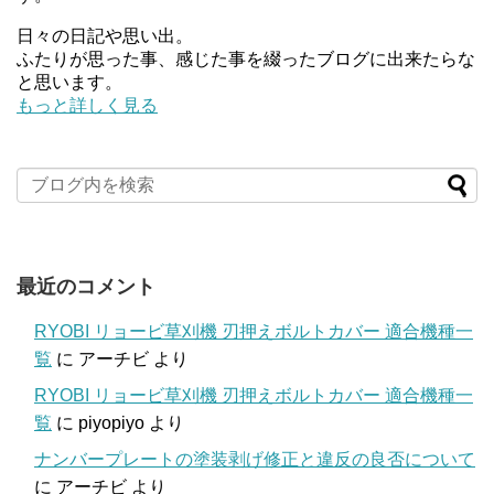
日々の日記や思い出。
ふたりが思った事、感じた事を綴ったブログに出来たらな
と思います。
もっと詳しく見る
最近のコメント
RYOBI リョービ草刈機 刃押えボルトカバー 適合機種一
覧
に
アーチビ
より
RYOBI リョービ草刈機 刃押えボルトカバー 適合機種一
覧
に
piyopiyo
より
ナンバープレートの塗装剥げ修正と違反の良否について
に
アーチビ
より