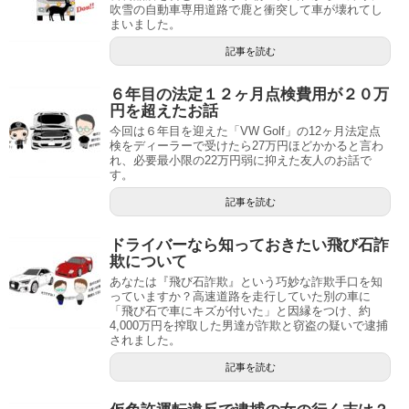
吹雪の自動車専用道路で鹿と衝突して車が壊れてし
まいました。
記事を読む
６年目の法定１２ヶ月点検費用が２０万
円を超えたお話
今回は６年目を迎えた「VW Golf」の12ヶ月法定点
検をディーラーで受けたら27万円ほどかかると言わ
れ、必要最小限の22万円弱に抑えた友人のお話で
す。
記事を読む
ドライバーなら知っておきたい飛び石詐
欺について
あなたは『飛び石詐欺』という巧妙な詐欺手口を知
っていますか？高速道路を走行していた別の車に
「飛び石で車にキズが付いた」と因縁をつけ、約
4,000万円を搾取した男達が詐欺と窃盗の疑いで逮捕
されました。
記事を読む