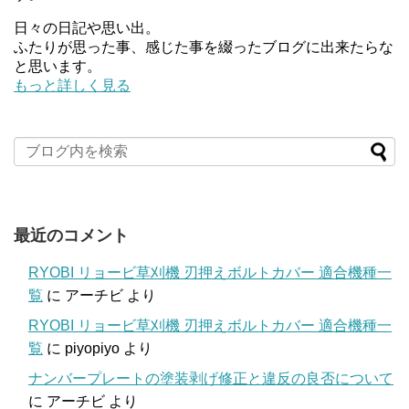
日々の日記や思い出。
ふたりが思った事、感じた事を綴ったブログに出来たらな
と思います。
もっと詳しく見る
最近のコメント
RYOBI リョービ草刈機 刃押えボルトカバー 適合機種一
覧
に
アーチビ
より
RYOBI リョービ草刈機 刃押えボルトカバー 適合機種一
覧
に
piyopiyo
より
ナンバープレートの塗装剥げ修正と違反の良否について
に
アーチビ
より