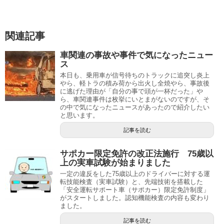
関連記事
車関連の事故や事件で気になったニュー
ス
本日も、乗用車が信号待ちのトラックに追突し炎上
やら、軽トラの積み荷から出火し全焼やら、事故後
に逃げた理由が「自分の事で頭が一杯だった」や
ら、車関連事件は枚挙にいとまがないのですが、そ
の中で気になったニュースがあったので紹介したい
と思います。
記事を読む
サポカー限定免許の改正法施行 75歳以
上の実車試験が始まりました
一定の違反をした75歳以上のドライバーに対する運
転技能検査（実車試験）と、先端技術を搭載した
「安全運転サポート車（サポカー）限定免許制度」
がスタートしました。認知機能検査の内容も変わり
ました。
記事を読む