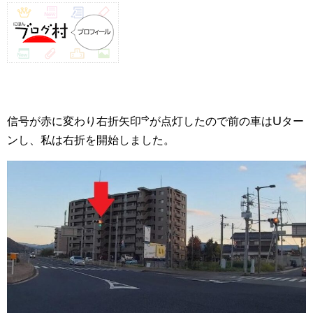
⇨
U
信号が赤に変わり右折矢印
が点灯したので前の車は
ター
ンし、私は右折を開始しました。