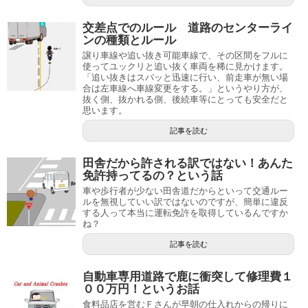
交差点でのルール 道路のセンターライ
ンの種類とルール
譲り車線や追い抜き可能車線で、その区間をフルに
使ってユックリと追い抜く車両を稀に見かけます。
「追い抜きはスパッと迅速に行い、前走車が無い場
合は左車線へ車線変更をする。」というやり方が、
抜く側、抜かれる側、後続車等にとっても安全だと
思います。
記事を読む
田舎だから許される訳ではない！あんた
免許持ってるの？という話
車や歩行者が少ない田舎道だからといって交通ルー
ルを無視していい訳ではないのですが、簡単に違反
する人って本当に運転免許を取得しているんですか
ね？
記事を読む
自動車専用道路で鹿に衝突して修理費１
００万円！というお話
食料品店を営むＦさんが早朝の仕入れからの帰りに