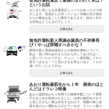
仮免許運転違反で逮捕の女の行く末は？
というお話
またまた気になる交通違反ニュースがあったので紹
介します。仮免許しか持っていない18歳の女が逃走
からの事故を起こした事件であります。彼女に対す
る罰則はどうなるのでしょう。
記事を読む
無免許運転新人県議会議員の不祥事再
び！やっぱ辞職すべきかな？
静岡の新人県議会議員さんの無免許運転について、
私は「若い時のあやまちだから許してあげれば！」
と思っていたのですが、ヤッパ、一度辞職してやり
直すべきかも！？と思わざるを得ないほど、クセが
凄い方だったんですね。
記事を読む
あおり運転厳罰化から１年 摘発のほと
んどはドラレコ映像
あおり厳罰化から１年間での摘発件数について警察
庁のまとめが発表されました。法律が厳罰化されて
も意に介さない輩は存在するわけで、周囲の車に迷
惑を掛けない運転を心がけていれば、そういう輩の