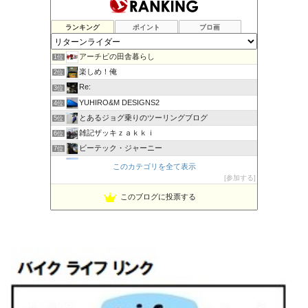
ランキング
ポイント
ブロ画
アーチビの田舎暮らし
1位
楽しめ！俺
2位
Re:
3位
YUHIRO&M DESIGNS2
4位
とあるジョグ乗りのツーリングブログ
5位
雑記ザッキｚａｋｋｉ
6位
ビーテック・ジャーニー
7位
PBOYS-BLUE
8位
このカテゴリを全て表示
kuni's ブログ CB650R備忘録
参加する
9位
◆Akira's Candid Photography
10位
このブログに投票する
MT-07と私。走る
11位
はなぶさ君の忍者でGo！
12位
Project 1/200X
13位
てつぞー レーシング
14位
ほんまもん商会
15位