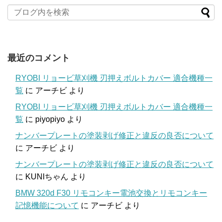
最近のコメント
RYOBI リョービ草刈機 刃押えボルトカバー 適合機種一
覧
に
アーチビ
より
RYOBI リョービ草刈機 刃押えボルトカバー 適合機種一
覧
に
piyopiyo
より
ナンバープレートの塗装剥げ修正と違反の良否について
に
アーチビ
より
ナンバープレートの塗装剥げ修正と違反の良否について
に
KUNIちゃん
より
BMW 320d F30 リモコンキー電池交換とリモコンキー
記憶機能について
に
アーチビ
より