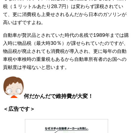
１
28.7
税（
リットルあたり
円）は変わらず課税されてい
て、更に消費税も上乗せされるんだから日本のガソリンが
高いはずですよね。
1989
自動車が贅沢品とされていた時代の名残で
年までは購
30％
入時に物品税（最大時
）が課せられていたのですが、
物品税が廃止されても消費税が導入され、更に毎年の自動
車税や車検時の重量税もあるから自動車所有者のお国への
貢献度は半端ないと思います。
何だかんだで維持費が大変！
＜広告です＞