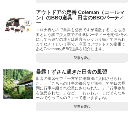
アウトドアの定番 Coleman（コールマ
ン）のBBQ道具 田舎のBBQパーティ
ー
コロナ禍なので自粛も必要ですが発散することも必
要という訳で少人数でのBBQパーティーを開催♪それ
にしても遊びの達人は道具もシッカリ揃えておられ
ますねぇ！という事で、今回はアウトドアの定番で
あるColemanのBBQ道具を紹介します。
記事を読む
暴露！ずさん過ぎた田舎の風習
田舎の風習例で「一方的に消防団に入団させられ
た。」「こちらの仕事の都合など無視して平日の昼
間に行事を組まれ役員にさせられた。」「行事参加
を強要された。」など、「おぃおぃ！まだそんなル
ールでやってんの？」って思いますよね。
記事を読む