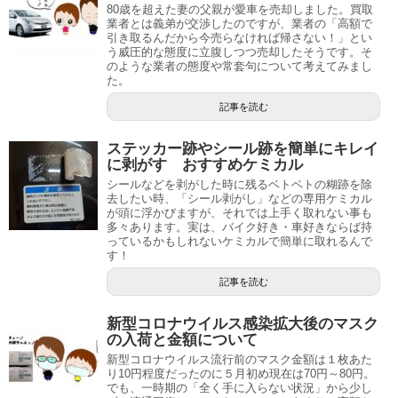
80歳を超えた妻の父親が愛車を売却しました。買取
業者とは義弟が交渉したのですが、業者の「高額で
引き取るんだから今売らなければ帰さない！」とい
う威圧的な態度に立腹しつつ売却したそうです。そ
のような業者の態度や常套句について考えてみまし
た。
記事を読む
ステッカー跡やシール跡を簡単にキレイ
に剥がす おすすめケミカル
シールなどを剥がした時に残るベトベトの糊跡を除
去したい時、「シール剥がし」などの専用ケミカル
が頭に浮かびますが、それでは上手く取れない事も
多々あります。実は、バイク好き・車好きならば持
っているかもしれないケミカルで簡単に取れるんで
す！
記事を読む
新型コロナウイルス感染拡大後のマスク
の入荷と金額について
新型コロナウイルス流行前のマスク金額は１枚あた
り10円程度だったのに５月初め現在は70円～80円。
でも、一時期の「全く手に入らない状況」から少し