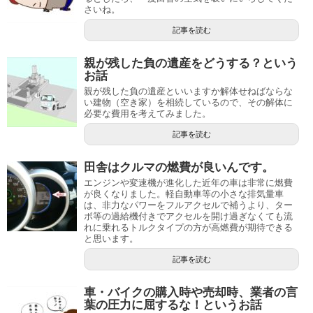
さいね。
記事を読む
親が残した負の遺産をどうする？という
お話
親が残した負の遺産といいますか解体せねばならな
い建物（空き家）を相続しているので、その解体に
必要な費用を考えてみました。
記事を読む
田舎はクルマの燃費が良いんです。
エンジンや変速機が進化した近年の車は非常に燃費
が良くなりました。軽自動車等の小さな排気量車
は、非力なパワーをフルアクセルで補うより、ター
ボ等の過給機付きでアクセルを開け過ぎなくても流
れに乗れるトルクタイプの方が高燃費が期待できる
と思います。
記事を読む
車・バイクの購入時や売却時、業者の言
葉の圧力に屈するな！というお話