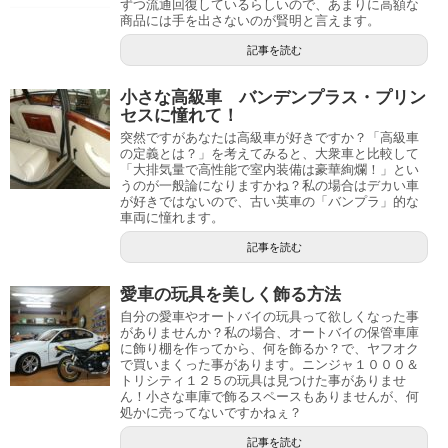
ずつ流通回復しているらしいので、あまりに高額な
商品には手を出さないのが賢明と言えます。
記事を読む
小さな高級車 バンデンプラス・プリン
セスに憧れて！
突然ですがあなたは高級車が好きですか？「高級車
の定義とは？」を考えてみると、大衆車と比較して
「大排気量で高性能で室内装備は豪華絢爛！」とい
うのが一般論になりますかね？私の場合はデカい車
が好きではないので、古い英車の「バンプラ」的な
車両に憧れます。
記事を読む
愛車の玩具を美しく飾る方法
自分の愛車やオートバイの玩具って欲しくなった事
がありませんか？私の場合、オートバイの保管車庫
に飾り棚を作ってから、何を飾るか？で、ヤフオク
で買いまくった事があります。ニンジャ１０００＆
トリシティ１２５の玩具は見つけた事がありませ
ん！小さな車庫で飾るスペースもありませんが、何
処かに売ってないですかねぇ？
記事を読む