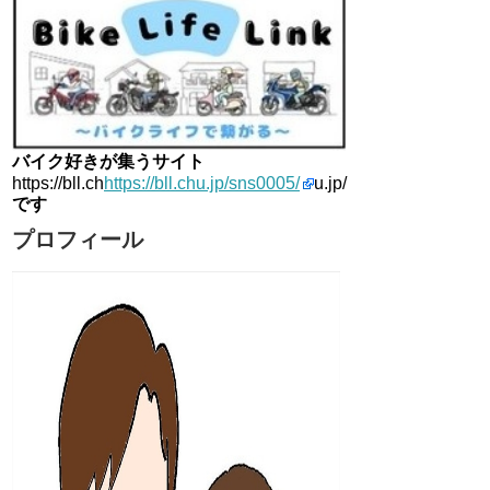
バイク好きが集うサイト
https://bll.ch
https://bll.chu.jp/sns0005/
u.jp/
です
プロフィール