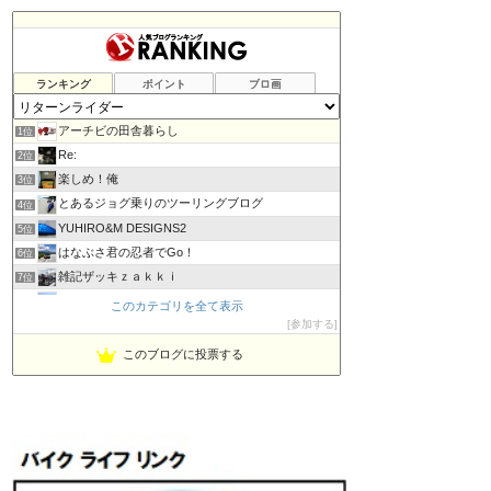
ランキング
ポイント
ブロ画
アーチビの田舎暮らし
1位
Re:
2位
楽しめ！俺
3位
とあるジョグ乗りのツーリングブログ
4位
YUHIRO&M DESIGNS2
5位
はなぶさ君の忍者でGo！
6位
雑記ザッキｚａｋｋｉ
7位
PBOYS-BLUE
8位
このカテゴリを全て表示
kuni's ブログ CB650R備忘録
参加する
9位
◆Akira's Candid Photography
10位
このブログに投票する
ビーテック・ジャーニー
11位
MT-07と私。走る
12位
Project 1/200X
13位
てつぞー レーシング
14位
ほんまもん商会
15位