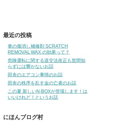
最近の投稿
車の傷消し補修剤 SCRATCH
REMOVAL WAX の効果って？
危険運転に関する道交法改正も世間知
らずには響かないお話
田舎のエアコン事情のお話
田舎の秩序を乱す金の亡者のお話
この夏 新しいN-BOXが登場します！は
いいけれど！というお話
にほんブログ村