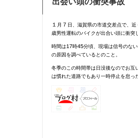
出会い頭の衝突事故
１
７
月
日、滋賀県の市道交差点で、近
歳男性運転のバイクが出合い頭に衝突
17
45
時間は
時
分頃、現場は信号のない
の原因を調べているとのこと。
冬季のこの時間帯は日没後なのでお互
は慣れた道路でもあり一時停止を怠っ