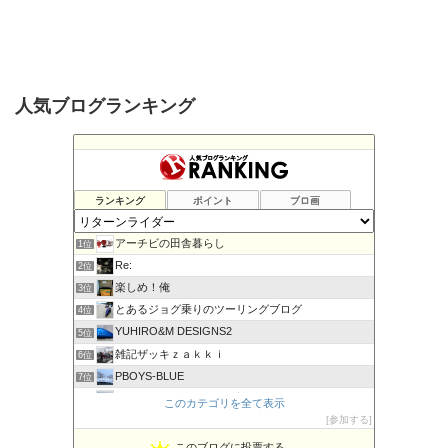
人気ブログランキング
ランキング
ポイント
ブロ画
アーチビの田舎暮らし
1位
Re:
2位
楽しめ！俺
3位
とあるジョグ乗りのツーリングブログ
4位
YUHIRO&M DESIGNS2
5位
雑記ザッキｚａｋｋｉ
6位
PBOYS-BLUE
7位
kuni's ブログ CB650R備忘録
8位
このカテゴリを全て表示
◆Akira's Candid Photography
参加する
9位
ビーテック・ジャーニー
10位
このブログに投票する