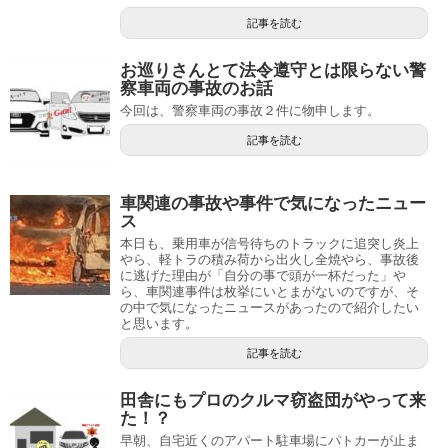
記事を読む
お巡りさんとて法令遵守とは限らない警
察車両の事故のお話
今回は、警察車両の事故２件に物申します。
記事を読む
車関連の事故や事件で気になったニュー
ス
本日も、乗用車が信号待ちのトラックに追突し炎上
やら、軽トラの積み荷から出火し全焼やら、事故後
に逃げた理由が「自分の事で頭が一杯だった」や
ら、車関連事件は枚挙にいとまがないのですが、そ
の中で気になったニュースがあったので紹介したい
と思います。
記事を読む
田舎にもプロのクルマ窃盗団がやって来
た！？
早朝、自宅近くのアパート駐車場にパトカーが止ま