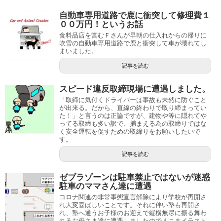
自動車専用道路で鹿に衝突して修理費１
００万円！というお話
食料品店を営むＦさんが早朝の仕入れからの帰りに
吹雪の自動車専用道路で鹿と衝突して車が壊れてし
まいました。
記事を読む
スピード違反取締現場に遭遇しました。
「取締に気付くドライバーは事故も未然に防ぐこと
が出来る。だから、直線の終わりで取り締まってい
た！」と言うのは正論ですが、建物や等に隠れてや
ってる取締も多い訳で、捕まえる為の取締りではな
く安全運転を促すための取締りをお願いしたいで
す。
記事を読む
ゼブラゾーンは駐車禁止ではないが迷惑
駐車のママさん達に遭遇
コロナ関連の非常事態宣言解除により学校が再開さ
れ大変喜ばしいことです。それに伴い塾も再開さ
れ、塾へ通うお子様のお迎えで縦横無尽に振る舞わ
れるお母さま達に遭遇しましたので４こまイラスト