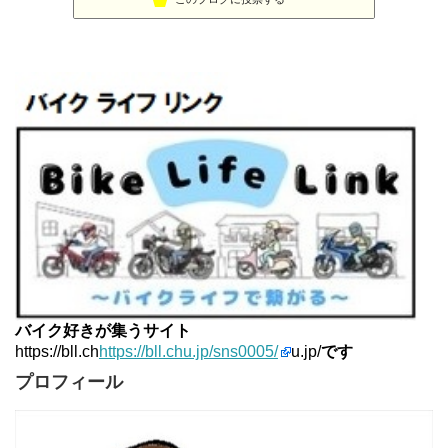
MT-07と私。走る
11位
はなぶさ君の忍者でGo！
12位
Project 1/200X
13位
てつぞー レーシング
14位
ほんまもん商会
15位
バイク好きが集うサイト
https://bll.ch
https://bll.chu.jp/sns0005/
u.jp/
です
プロフィール