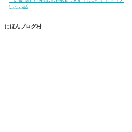
この夏 新しいN-BOXが登場します！はいいけれど！と
いうお話
にほんブログ村