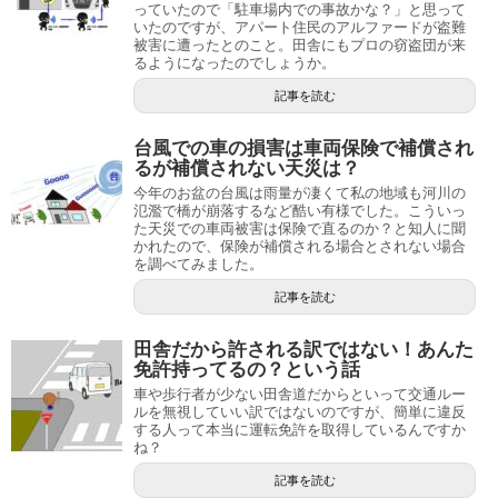
っていたので「駐車場内での事故かな？」と思って
いたのですが、アパート住民のアルファードが盗難
被害に遭ったとのこと。田舎にもプロの窃盗団が来
るようになったのでしょうか。
記事を読む
台風での車の損害は車両保険で補償され
るが補償されない天災は？
今年のお盆の台風は雨量が凄くて私の地域も河川の
氾濫で橋が崩落するなど酷い有様でした。こういっ
た天災での車両被害は保険で直るのか？と知人に聞
かれたので、保険が補償される場合とされない場合
を調べてみました。
記事を読む
田舎だから許される訳ではない！あんた
免許持ってるの？という話
車や歩行者が少ない田舎道だからといって交通ルー
ルを無視していい訳ではないのですが、簡単に違反
する人って本当に運転免許を取得しているんですか
ね？
記事を読む