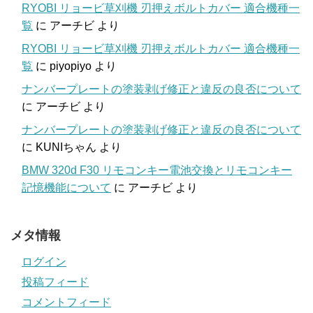
RYOBI リョービ草刈機 刃押えボルトカバー 適合機種一
覧
に
アーチビ
より
RYOBI リョービ草刈機 刃押えボルトカバー 適合機種一
覧
に
piyopiyo
より
ナンバープレートの塗装剥げ修正と違反の良否について
に
アーチビ
より
ナンバープレートの塗装剥げ修正と違反の良否について
に
KUNIちゃん
より
BMW 320d F30 リモコンキー電池交換とリモコンキー
記憶機能について
に
アーチビ
より
メタ情報
ログイン
投稿フィード
コメントフィード