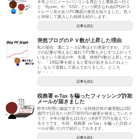
８年ぶりにノートパソコンを買おうと量販店へ行く
と「Ryzen」や「SSD」という聞きなれぬCPUやス
トレージ名がありPC機器の進化を知りました。色々
と吟味して購入した経緯を紹介します。
記事を読む
突然ブログのＰＶ数が上昇した理由
私の場合、週に２～３記事ほどの更新ですが、ブロ
グの記事が増えるに連れてPV数も少しずつ上がって
いるという状況の中、先週、突然PV数が上昇してお
り、「100記事を超えると変化が起きるんだねぇ～
♪」なんて楽観して喜んでおりました。ところ
が・・・
記事を読む
税務署 e-Tax を騙ったフィッシング詐欺
メールが届きました
昨年1年間に確認できている特殊詐欺の被害額は282
億円で1日当たり約7730万円の被害が発生していたそ
うで、今年の被害も1日当たり約8千万円を超えてい
るそうです。今回、税務署（e-Tax）を騙った詐欺メ
ールが届いたので紹介しておきます。
記事を読む