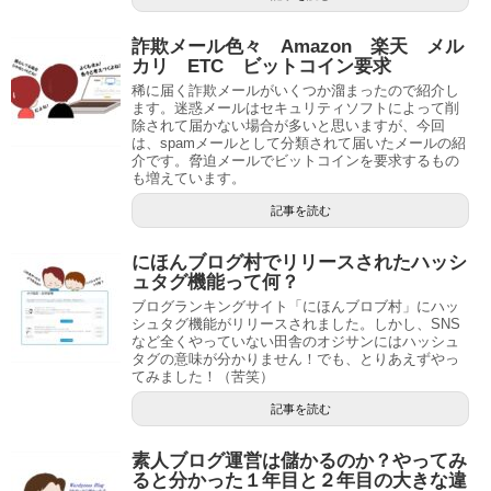
詐欺メール色々 Amazon 楽天 メル
カリ ETC ビットコイン要求
稀に届く詐欺メールがいくつか溜まったので紹介し
ます。迷惑メールはセキュリティソフトによって削
除されて届かない場合が多いと思いますが、今回
は、spamメールとして分類されて届いたメールの紹
介です。脅迫メールでビットコインを要求するもの
も増えています。
記事を読む
にほんブログ村でリリースされたハッシ
ュタグ機能って何？
ブログランキングサイト「にほんブロブ村」にハッ
シュタグ機能がリリースされました。しかし、SNS
など全くやっていない田舎のオジサンにはハッシュ
タグの意味が分かりません！でも、とりあえずやっ
てみました！（苦笑）
記事を読む
素人ブログ運営は儲かるのか？やってみ
ると分かった１年目と２年目の大きな違