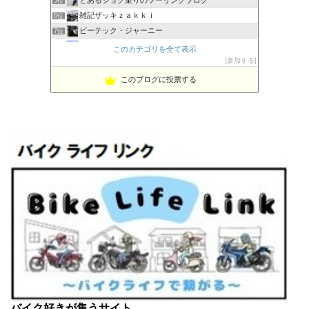
5位
雑記ザッキｚａｋｋｉ
6位
ビーテック・ジャーニー
7位
PBOYS-BLUE
8位
このカテゴリを全て表示
kuni's ブログ CB650R備忘録
参加する
9位
◆Akira's Candid Photography
10位
このブログに投票する
MT-07と私。走る
11位
はなぶさ君の忍者でGo！
12位
Project 1/200X
13位
てつぞー レーシング
14位
ほんまもん商会
15位
バイク好きが集うサイト