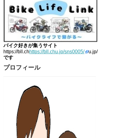
バイク好きが集うサイト
https://bll.ch
https://bll.chu.jp/sns0005/
u.jp/
です
プロフィール