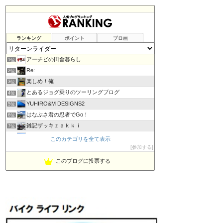
ランキング
ポイント
ブロ画
アーチビの田舎暮らし
1位
Re:
2位
楽しめ！俺
3位
とあるジョグ乗りのツーリングブログ
4位
YUHIRO&M DESIGNS2
5位
はなぶさ君の忍者でGo！
6位
雑記ザッキｚａｋｋｉ
7位
PBOYS-BLUE
8位
このカテゴリを全て表示
kuni's ブログ CB650R備忘録
参加する
9位
◆Akira's Candid Photography
10位
このブログに投票する
ビーテック・ジャーニー
11位
MT-07と私。走る
12位
Project 1/200X
13位
てつぞー レーシング
14位
ほんまもん商会
15位