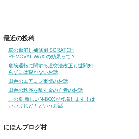
最近の投稿
車の傷消し補修剤 SCRATCH
REMOVAL WAX の効果って？
危険運転に関する道交法改正も世間知
らずには響かないお話
田舎のエアコン事情のお話
田舎の秩序を乱す金の亡者のお話
この夏 新しいN-BOXが登場します！は
いいけれど！というお話
にほんブログ村