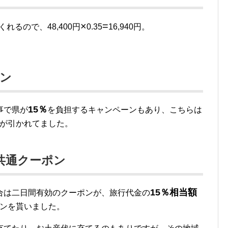
×
=
れるので、48,400円
0.35
16,940円。
ン
15％
事で県が
を負担するキャンペーンもあり、こちらは
円が引かれてました。
共通クーポン
15％相当額
合は二日間有効のクーポンが、旅行代金の
ポンを貰いました。