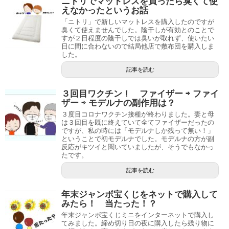
ニトリでマットレスを買ったら臭くて使
えなかったというお話
「ニトリ」で新しいマットレスを購入したのですが
臭くて使えませんでした。陰干しが有効とのことで
すが２日程度の陰干しでは臭いが取れず、使いたい
日に間に合わないので結局他店で敷布団を購入しま
した。
記事を読む
３回目ワクチン！ ファイザー ⇨ ファイ
ザー ⇨ モデルナの副作用は？
３度目コロナワクチン接種が終わりました。妻と母
は３回目を既に終えていて全てファイザーだったの
ですが、私の時には「モデルナしか残って無い！」
ということで初モデルナでした。モデルナの方が副
反応がキツイと聞いていましたが、そうでもなかっ
たです。
記事を読む
年末ジャンボ宝くじをネットで購入して
みたら！ 当たった！？
年末ジャンボ宝くじミニをインターネットで購入し
てみました。締め切り日の夜に購入したら残り物に