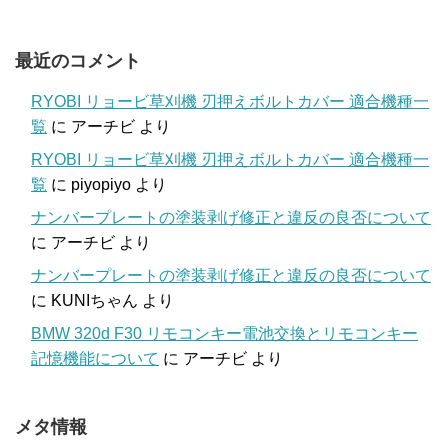
最近のコメント
RYOBI リョービ草刈機 刃押えボルトカバー 適合機種一
覧
に
アーチビ
より
RYOBI リョービ草刈機 刃押えボルトカバー 適合機種一
覧
に
piyopiyo
より
ナンバープレートの塗装剥げ修正と違反の良否について
に
アーチビ
より
ナンバープレートの塗装剥げ修正と違反の良否について
に
KUNIちゃん
より
BMW 320d F30 リモコンキー電池交換とリモコンキー
記憶機能について
に
アーチビ
より
メタ情報