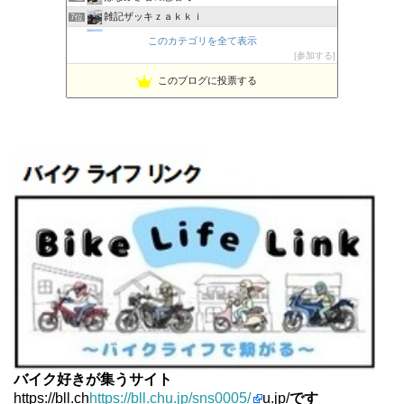
雑記ザッキｚａｋｋｉ
7位
PBOYS-BLUE
8位
このカテゴリを全て表示
kuni's ブログ CB650R備忘録
参加する
9位
ビーテック・ジャーニー
10位
このブログに投票する
MT-07と私。走る
11位
Project 1/200X
12位
てつぞー レーシング
13位
ほんまもん商会
14位
ホンダの小型バイクブログ
15位
バイク好きが集うサイト
https://bll.ch
https://bll.chu.jp/sns0005/
u.jp/
です