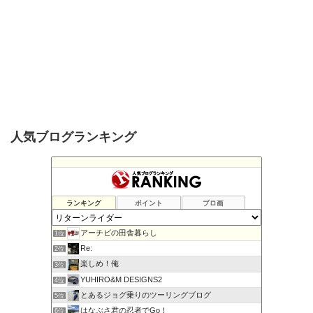
人気ブログランキング
ランキング
ポイント
ブロ画
アーチビの田舎暮らし
1位
Re:
2位
楽しめ！俺
3位
YUHIRO&M DESIGNS2
4位
とあるジョグ乗りのツーリングブログ
5位
はなぶさ君の忍者でGo！
6位