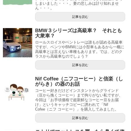
しまいました・・・。妻の悲しみは計り知れませ
ん・・・。
記事を読む
BMW３シリーズは高級車？ それとも
大衆車？
ロールスロイスやベントレーは誰もが認める高級車
ですが、ベンツやBMWには小型車もあるから一概に
高級車とは言えない車種もあります。では、どのク
ラスから高級車なのでしょう？
記事を読む
Nif Coffee（ニフコーヒー）と信楽（し
がらき）の器のお話
コーヒー好きだけどインスタントからグラインド
（豆から挽くコーヒー）まで拘りがない私ですが、
今回は「お手頃価格で超新鮮なコーヒー豆をお届
け」というキャッチコピーに誘われて「Nif
Cofee（ニフ コーヒー）」を購入してみました。
記事を読む