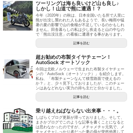
ツーリングは海も良いけど山も良し♪
しかし！山道で熊に遭遇！？
今年（2020年）の秋は、日本全国いたる所で人里に
熊が出没し襲われた人もあるようで、長い梅雨や猛
暑の夏の影響で山の食糧が不足しているのかもしれ
ません。田舎暮らしの私は少し疾走ると山の中なの
で「熊出没注意」の看板に遭遇する事があります。
記事を読む
超お勧めの布製タイヤチェーン！
AutoSock オートソック
今回は北欧ノルウェーで生まれた布製タイヤチェー
ンの「AutoSock（オートソック）」を紹介します。
私ね、「布製チェーンなんて積雪路面で使えるの
か？」と、少々見下しておりましたが、このチェー
ンはあなどれない実力の持ち主だと分かりました。
記事を読む
乗り越えねばならない出来事・・・。
しばらくブログ更新が滞っておりました。そして、
まさかブログでこのような記事を書くことになると
は思わなかったのですが、メチャメチャ元気で、メ
チャメチャしっかり者だった妻の母が突然他界して