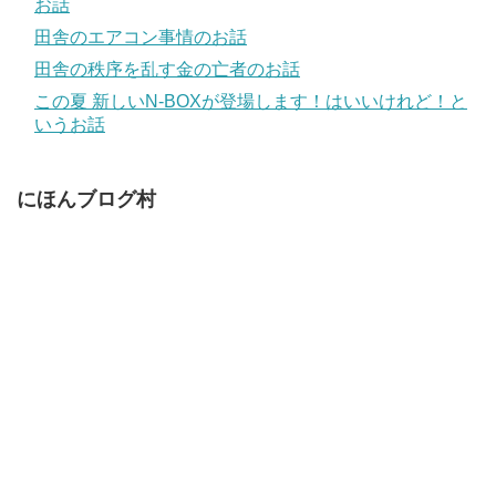
お話
田舎のエアコン事情のお話
田舎の秩序を乱す金の亡者のお話
この夏 新しいN-BOXが登場します！はいいけれど！と
いうお話
にほんブログ村