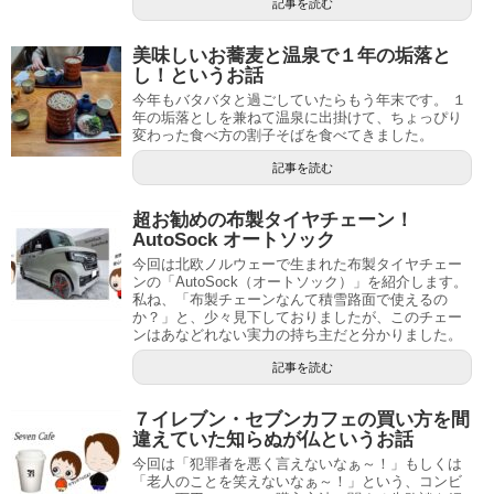
記事を読む
美味しいお蕎麦と温泉で１年の垢落と
し！というお話
今年もバタバタと過ごしていたらもう年末です。 １
年の垢落としを兼ねて温泉に出掛けて、ちょっぴり
変わった食べ方の割子そばを食べてきました。
記事を読む
超お勧めの布製タイヤチェーン！
AutoSock オートソック
今回は北欧ノルウェーで生まれた布製タイヤチェー
ンの「AutoSock（オートソック）」を紹介します。
私ね、「布製チェーンなんて積雪路面で使えるの
か？」と、少々見下しておりましたが、このチェー
ンはあなどれない実力の持ち主だと分かりました。
記事を読む
７イレブン・セブンカフェの買い方を間
違えていた知らぬが仏というお話
今回は「犯罪者を悪く言えないなぁ～！」もしくは
「老人のことを笑えないなぁ～！」という、コンビ