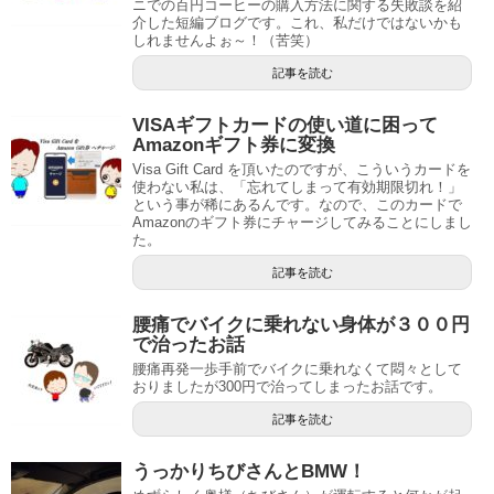
ニでの百円コーヒーの購入方法に関する失敗談を紹
介した短編ブログです。これ、私だけではないかも
しれませんよぉ～！（苦笑）
記事を読む
VISAギフトカードの使い道に困って
Amazonギフト券に変換
Visa Gift Card を頂いたのですが、こういうカードを
使わない私は、「忘れてしまって有効期限切れ！」
という事が稀にあるんです。なので、このカードで
Amazonのギフト券にチャージしてみることにしまし
た。
記事を読む
腰痛でバイクに乗れない身体が３００円
で治ったお話
腰痛再発一歩手前でバイクに乗れなくて悶々として
おりましたが300円で治ってしまったお話です。
記事を読む
うっかりちびさんとBMW！