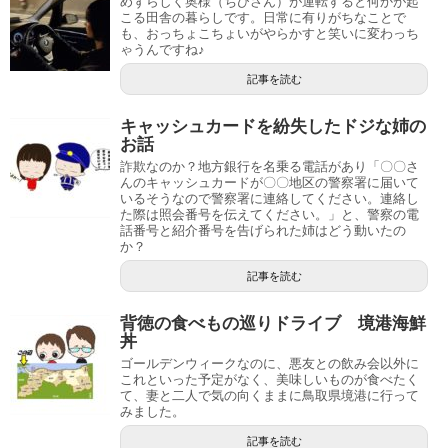
めずらしく奥様（ちびさん）が運転すると何かが起
こる田舎の暮らしです。日常に有りがちなことで
も、おっちょこちょいがやらかすと笑いに変わっち
ゃうんですね♪
記事を読む
キャッシュカードを紛失したドジな姉の
お話
詐欺なのか？地方銀行を名乗る電話があり「〇〇さ
んのキャッシュカードが〇〇地区の警察署に届いて
いるそうなので警察署に連絡してください。連絡し
た際は照会番号を伝えてください。」と、警察の電
話番号と紹介番号を告げられた姉はどう動いたの
か？
記事を読む
背徳の食べもの巡りドライブ 境港海鮮
丼
ゴールデンウィークなのに、悪友との飲み会以外に
これといった予定がなく、美味しいものが食べたく
て、妻と二人で気の向くままに鳥取県境港に行って
みました。
記事を読む