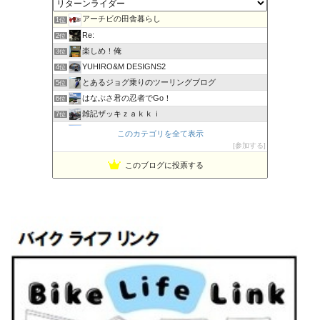
アーチビの田舎暮らし
1位
Re:
2位
楽しめ！俺
3位
YUHIRO&M DESIGNS2
4位
とあるジョグ乗りのツーリングブログ
5位
はなぶさ君の忍者でGo！
6位
雑記ザッキｚａｋｋｉ
7位
PBOYS-BLUE
8位
このカテゴリを全て表示
kuni's ブログ CB650R備忘録
参加する
9位
ビーテック・ジャーニー
10位
このブログに投票する
MT-07と私。走る
11位
Project 1/200X
12位
てつぞー レーシング
13位
ほんまもん商会
14位
ホンダの小型バイクブログ
15位