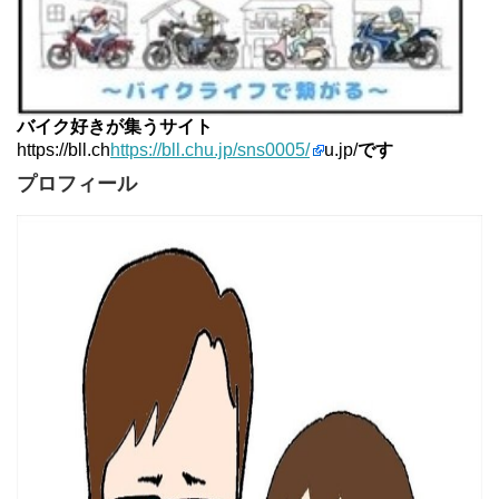
バイク好きが集うサイト
https://bll.ch
https://bll.chu.jp/sns0005/
u.jp/
です
プロフィール