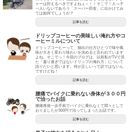
ャーは控えるべきですよねぇ～！！そこで！人っ子
一人いないであろう「スーパー田舎」に出かけてみ
ては如何でしょうか？
記事を読む
ドリップコーヒーの美味しい淹れ方やコ
ーヒーミルについて
ドリップコーヒーって、抽出の仕方ひとつで味や風
味が大きく変わり味わいを決めると言われています
よね。そこでっ！今回のブログは、以前私がTVで見
た「凝り過ぎではないドリップの淹れ方」について
語りたいと思います。何が正しいって訳ではないん
ですけどね！
記事を読む
腰痛でバイクに乗れない身体が３００円
で治ったお話
腰痛再発一歩手前でバイクに乗れなくて悶々として
おりましたが300円で治ってしまったお話です。
記事を読む