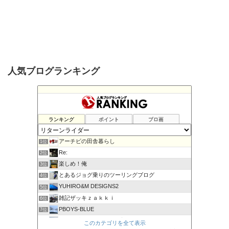
人気ブログランキング
ランキング
ポイント
ブロ画
アーチビの田舎暮らし
1位
Re:
2位
楽しめ！俺
3位
とあるジョグ乗りのツーリングブログ
4位
YUHIRO&M DESIGNS2
5位
雑記ザッキｚａｋｋｉ
6位
PBOYS-BLUE
7位
kuni's ブログ CB650R備忘録
8位
このカテゴリを全て表示