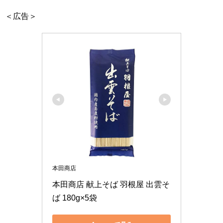
＜広告＞
本田商店
本田商店 献上そば 羽根屋 出雲そ
ば 180g×5袋