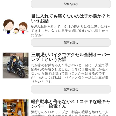
記事を読む
目に入れても痛くないのは子か孫か？と
いうお話
GWの混雑を避けて、５月の終わりに孫に逢いに行っ
てきました。久々に息子夫婦に逢えたのも嬉しかっ
たなぁ♪
記事を読む
三歳児がバイクでアクセル全開オーバー
レブ！というお話
わが家のお孫ちゃん１号がパパと一緒に二人旅で季
節外れの帰省をしました。１年に１度程度しか逢え
ないから先ずは慣れて貰うことから始まるのです
が、あわよくば私は、バイクと孫と一緒に写真が撮
りたいんです。
記事を読む
軽自動車と侮るなかれ！ステキな軽キャ
ンパー 給電くん
流行りのソロキャンプは、都会の喧騒を離れた一人