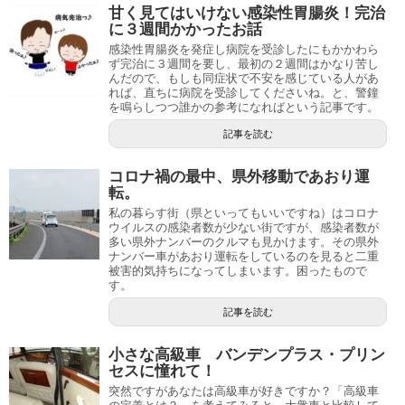
甘く見てはいけない感染性胃腸炎！完治
に３週間かかったお話
感染性胃腸炎を発症し病院を受診したにもかかわら
ず完治に３週間を要し、最初の２週間はかなり苦し
んだので、もしも同症状で不安を感じている人があ
れば、直ちに病院を受診してくださいね。と、警鐘
を鳴らしつつ誰かの参考になればという記事です。
記事を読む
コロナ禍の最中、県外移動であおり運
転。
私の暮らす街（県といってもいいですね）はコロナ
ウイルスの感染者数が少ない街ですが、感染者数が
多い県外ナンバーのクルマも見かけます。その県外
ナンバー車があおり運転をしているのを見ると二重
被害的気持ちになってしまいます。困ったもので
す。
記事を読む
小さな高級車 バンデンプラス・プリン
セスに憧れて！
突然ですがあなたは高級車が好きですか？「高級車