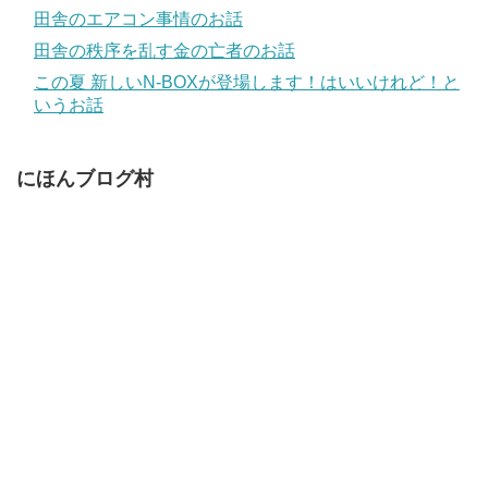
田舎のエアコン事情のお話
田舎の秩序を乱す金の亡者のお話
この夏 新しいN-BOXが登場します！はいいけれど！と
いうお話
にほんブログ村