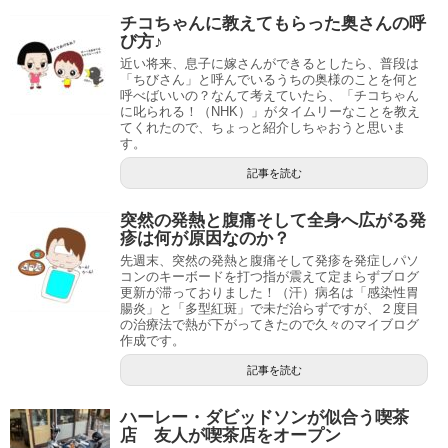
チコちゃんに教えてもらった奥さんの呼
び方♪
近い将来、息子に嫁さんができるとしたら、普段は
「ちびさん」と呼んでいるうちの奥様のことを何と
呼べばいいの？なんて考えていたら、「チコちゃん
に叱られる！（NHK）」がタイムリーなことを教え
てくれたので、ちょっと紹介しちゃおうと思いま
す。
記事を読む
突然の発熱と腹痛そして全身へ広がる発
疹は何が原因なのか？
先週末、突然の発熱と腹痛そして発疹を発症しパソ
コンのキーボードを打つ指が震えて定まらずブログ
更新が滞っておりました！（汗）病名は「感染性胃
腸炎」と「多型紅斑」で未だ治らずですが、２度目
の治療法で熱が下がってきたので久々のマイブログ
作成です。
記事を読む
ハーレー・ダビッドソンが似合う喫茶
店 友人が喫茶店をオープン