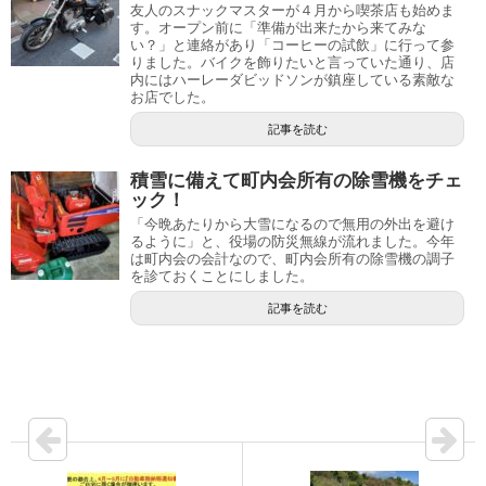
友人のスナックマスターが４月から喫茶店も始めま
す。オープン前に「準備が出来たから来てみな
い？」と連絡があり「コーヒーの試飲」に行って参
りました。バイクを飾りたいと言っていた通り、店
内にはハーレーダビッドソンが鎮座している素敵な
お店でした。
記事を読む
積雪に備えて町内会所有の除雪機をチェ
ック！
「今晩あたりから大雪になるので無用の外出を避け
るように」と、役場の防災無線が流れました。今年
は町内会の会計なので、町内会所有の除雪機の調子
を診ておくことにしました。
記事を読む