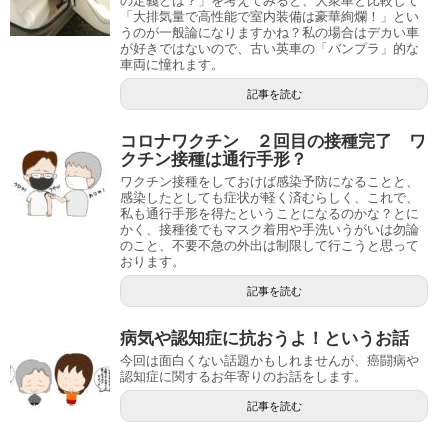
の定義とは？」を考えてみると、大衆車と比較して
「大排気量で高性能で室内装備は豪華絢爛！」とい
うのが一般論になりますかね？私の場合はデカい車
が好きではないので、古い英車の「バンプラ」的な
車両に憧れます。
記事を読む
コロナワクチン ２回目の接種完了 ワ
クチン接種は通行手形？
ワクチン接種をしておけば感染予防になることと、
感染したとしても症状が軽く済むらしく、これで、
私も通行手形を得たということになるのかな？とに
かく、接種後でもマスク着用や手洗いうがいは勿論
のこと、不要不急の外出は制限して行こうと思って
おります。
記事を読む
病気や認知症に抗おうよ！というお話
今回は面白くない話題かもしれませんが、癌闘病や
認知症に関するお年寄りのお話をします。
記事を読む