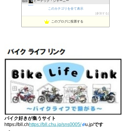
ビーテック・ジャーニー
7位
PBOYS-BLUE
8位
このカテゴリを全て表示
kuni's ブログ CB650R備忘録
参加する
9位
◆Akira's Candid Photography
10位
このブログに投票する
MT-07と私。走る
11位
はなぶさ君の忍者でGo！
12位
Project 1/200X
13位
てつぞー レーシング
14位
ほんまもん商会
15位
バイク好きが集うサイト
https://bll.ch
https://bll.chu.jp/sns0005/
u.jp/
です