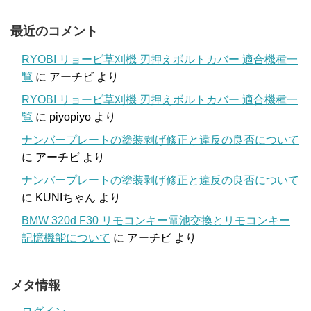
最近のコメント
RYOBI リョービ草刈機 刃押えボルトカバー 適合機種一
覧
に
アーチビ
より
RYOBI リョービ草刈機 刃押えボルトカバー 適合機種一
覧
に
piyopiyo
より
ナンバープレートの塗装剥げ修正と違反の良否について
に
アーチビ
より
ナンバープレートの塗装剥げ修正と違反の良否について
に
KUNIちゃん
より
BMW 320d F30 リモコンキー電池交換とリモコンキー
記憶機能について
に
アーチビ
より
メタ情報