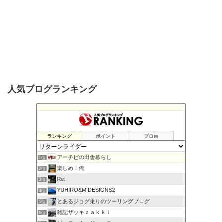
人気ブログランキング
ランキング
ポイント
ブロ画
アーチビの田舎暮らし
1位
楽しめ！俺
2位
Re:
3位
YUHIRO&M DESIGNS2
4位
とあるジョグ乗りのツーリングブログ
5位
雑記ザッキｚａｋｋｉ
6位