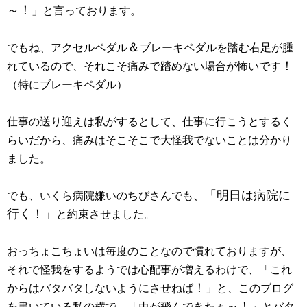
～！
」と言っております。
＆
でもね、アクセルペダル
ブレーキペダルを踏む右足が腫
！
れているので、それこそ痛みで踏めない場合が怖いです
（特にブレーキペダル）
仕事の送り迎えは私がするとして、仕事に行こうとするく
らいだから、痛みはそこそこで大怪我でないことは分かり
ました。
「明日は病院に
でも、いくら病院嫌いのちびさんでも、
行く！」
と約束させました。
おっちょこちょいは毎度のことなので慣れておりますが、
それで怪我をするようでは心配事が増えるわけで、「これ
！
からはバタバタしないようにさせねば
」と、このブログ
～！
を書いている私の横で、「虫が飛んできたぁ
」とバタ