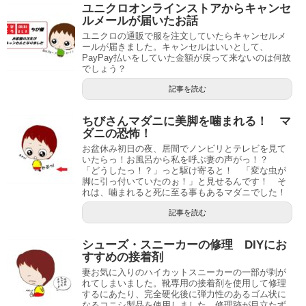
ユニクロオンラインストアからキャンセ
ルメールが届いたお話
ユニクロの通販で服を注文していたらキャンセルメ
ールが届きました。キャンセルはいいとして、
PayPay払いをしていた金額が戻って来ないのは何故
でしょう？
記事を読む
ちびさんマダニに美脚を噛まれる！ マ
ダニの恐怖！
お盆休み初日の夜、居間でノンビリとテレビを見て
いたらっ！お風呂から私を呼ぶ妻の声がっ！？
「どうしたっ！？」っと駆け寄ると！ 「変な虫が
脚に引っ付いていたのぉ！」と見せるんです！ そ
れは、噛まれると死に至る事もあるマダニでした！
記事を読む
シューズ・スニーカーの修理 DIYにお
すすめの接着剤
妻お気に入りのハイカットスニーカーの一部が剥が
れてしまいました。靴専用の接着剤を使用して修理
するにあたり、完全硬化後に弾力性のあるゴム状に
なるコニシ製品を使用しました。修理跡が目立たず