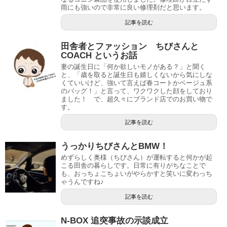
雨にも強いので非常に良い修理剤だと思います。
記事を読む
田舎者とファッション ちびさんと
COACH というお話
妻の誕生日に「何か欲しいモノがある？」と聞く
と、「歳を取ると誕生日も嬉しくないから気にしな
くていいけど、強いて言えば春コートかベージュ系
のバッグ！」と言って、ワクワクした顔をしており
ました！ で、超久々にブランド店でのお買い物で
す。
記事を読む
うっかりちびさんとBMW！
めずらしく奥様（ちびさん）が運転すると何かが起
こる田舎の暮らしです。日常に有りがちなことで
も、おっちょこちょいがやらかすと笑いに変わっち
ゃうんですね♪
記事を読む
N-BOX 追突事故の示談成立