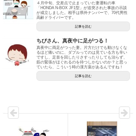
４月中旬、交差点で止まっていた妻運転の車
「HONDA N-BOX JF1型」が追突された事故の示談
が成立しました。相手は県外ナンバーで、70代男性
高齢ドライバーです。
記事を読む
ちびさん、真夜中に足がつる！
真夜中に両足がつった妻。片方だけでも動けなくな
るほど痛いのに、ダブルってのは見ている方も辛い
ですし、足首を回したりさすったりしても治らず、
筋の緊張がほぐれるのを待つしかないのか？と思っ
ていたら、こういう時の漢方薬があるんですね！
記事を読む