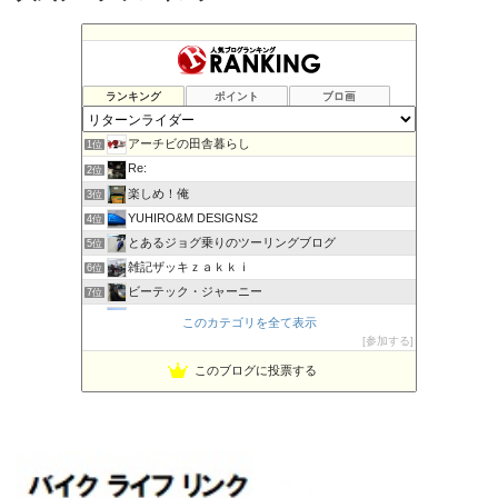
ランキング
ポイント
ブロ画
アーチビの田舎暮らし
1位
Re:
2位
楽しめ！俺
3位
YUHIRO&M DESIGNS2
4位
とあるジョグ乗りのツーリングブログ
5位
雑記ザッキｚａｋｋｉ
6位
ビーテック・ジャーニー
7位
PBOYS-BLUE
8位
このカテゴリを全て表示
kuni's ブログ CB650R備忘録
参加する
9位
◆Akira's Candid Photography
10位
このブログに投票する
MT-07と私。走る
11位
はなぶさ君の忍者でGo！
12位
てつぞー レーシング
13位
Project 1/200X
14位
ほんまもん商会
15位