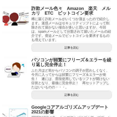
詐欺メール色々 Amazon 楽天 メル
カリ ETC ビットコイン要求
稀に届く詐欺メールがいくつか溜まったので紹介し
ます。迷惑メールはセキュリティソフトによって削
除されて届かない場合が多いと思いますが、今回
は、spamメールとして分類されて届いたメールの紹
介です。脅迫メールでビットコインを要求するもの
も増えています。
記事を読む
パソコンが頻繁にフリーズ＆エラーを繰
り返し完全停止！
ふた月ほど前からパソコンの調子が思わしくなく、
今月に入ってからは頻繁にフリーズ＆エラーが発
生！ 遂には、普段使用しているソフトが開けない
症状となり、最後に完全停止！ 再セットアップし
たはいいものの・・・。
記事を読む
Googleコアアルゴリズムアップデート
2021の影響