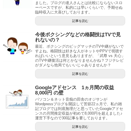
ました。ブログの達人さんとは比較にならないスロ
ーペースですが、私的には早いくらいで、予期せぬ
臨時収入に大喜びしております。
記事を読む
今後ボクシングなどの格闘技はTVで見
れないの？
最近、ボクシングのビッグマッチのTV中継がないで
すよね。格闘技は好きな人がネットやPPVで視聴す
ればいいという意見もありますが、「武尊 vs 天心」
のTV中継復活は何とかなりませんかね？フジテレビ
がダメなら他局でもいいじゃありませんか？
記事を読む
Googleアドセンス 1ヵ月間の収益
8,000円 の壁
パソコン＆ネット音痴の田舎のオジサンが
Wordpressブログを開設して苦節22ヵ月で、私の雑
記ブログでは到底無理だと思っていたGoogleアドセ
ンスの月間推定収益が初めて8,000円を超えました♪
運営下手なので300記事を要しております。
記事を読む