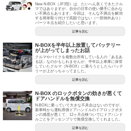
New N-BOX（JF3型）は、たいへん良くできたクル
マではありますが、自分の日常の使い勝手に合わな
い不満点もあります。今回は、そんな不満点を解消
する簡単取り付けで高額ではない（一部例外あり）
パーツ８点を紹介したいと思います。
記事を読む
N-BOXを半年以上放置してバッテリー
が上がってしまったお話
クルマやバイクを複数台所有している人の「あるあ
る話」なのかもしれませんが、半年以上車庫に保管
していたクルマ（N-BOX）に乗ろうとしたらバッテ
リーが上がっちゃってました。
記事を読む
N-BOX のロックボタンの効きが悪くて
ドアハンドルを無償交換
N-BOXに乗っていて大きな不具合はないのですが、
新車時から運転席側ドアハンドルのドアロックボタ
ンの感度が悪くて、12ヶ月点検ついでにドアハンド
ルごとをアッセンブリで無償交換してくれました。
記事を読む