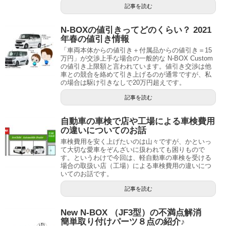
記事を読む
N-BOXの値引きってどのくらい？ 2021
年春の値引き情報
「車両本体からの値引き＋付属品からの値引き＝15
万円」が交渉上手な場合の一般的な N-BOX Custom
の値引き上限額と言われています。値引き交渉は他
車との競合を絡めて引き上げるのが通常ですが、私
の場合は駆け引きなしで20万円超えです。
記事を読む
自動車の車検で店や工場による車検費用
の違いについてのお話
車検費用を安く上げたいのは山々ですが、かといっ
て大切な愛車をぞんざいに扱われても困りもので
す。というわけで今回は、軽自動車の車検を受ける
場合の取扱い店（工場）による車検費用の違いにつ
いてのお話です。
記事を読む
New N-BOX （JF3型）の不満点解消
簡単取り付けパーツ８点の紹介♪