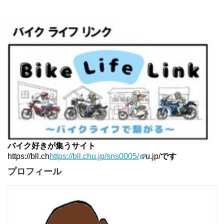
12位
てつぞー レーシング
13位
Project 1/200X
14位
ほんまもん商会
15位
バイク好きが集うサイト
https://bll.ch
https://bll.chu.jp/sns0005/
u.jp/
です
プロフィール