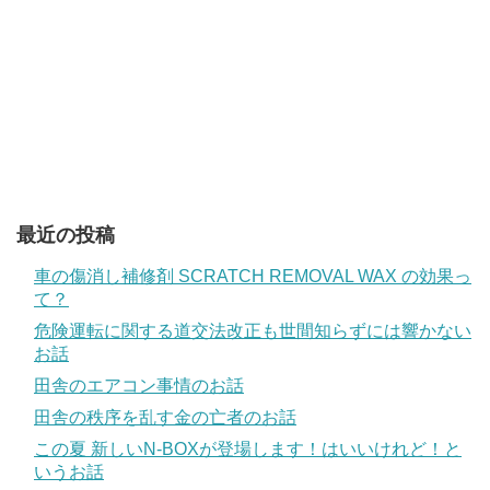
最近の投稿
車の傷消し補修剤 SCRATCH REMOVAL WAX の効果っ
て？
危険運転に関する道交法改正も世間知らずには響かない
お話
田舎のエアコン事情のお話
田舎の秩序を乱す金の亡者のお話
この夏 新しいN-BOXが登場します！はいいけれど！と
いうお話