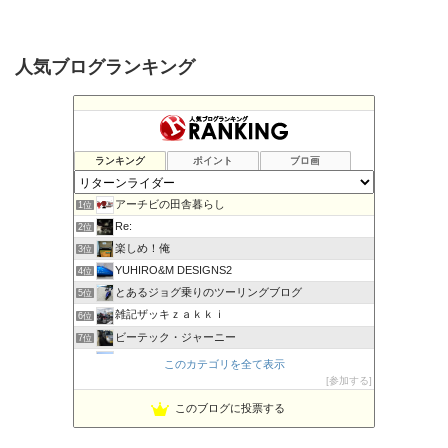
人気ブログランキング
ランキング
ポイント
ブロ画
アーチビの田舎暮らし
1位
Re:
2位
楽しめ！俺
3位
YUHIRO&M DESIGNS2
4位
とあるジョグ乗りのツーリングブログ
5位
雑記ザッキｚａｋｋｉ
6位
ビーテック・ジャーニー
7位
PBOYS-BLUE
8位
このカテゴリを全て表示
kuni's ブログ CB650R備忘録
参加する
9位
◆Akira's Candid Photography
10位
このブログに投票する
MT-07と私。走る
11位
はなぶさ君の忍者でGo！