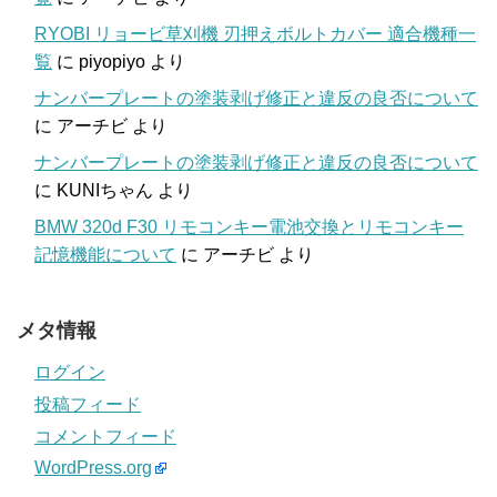
RYOBI リョービ草刈機 刃押えボルトカバー 適合機種一
覧
に
piyopiyo
より
ナンバープレートの塗装剥げ修正と違反の良否について
に
アーチビ
より
ナンバープレートの塗装剥げ修正と違反の良否について
に
KUNIちゃん
より
BMW 320d F30 リモコンキー電池交換とリモコンキー
記憶機能について
に
アーチビ
より
メタ情報
ログイン
投稿フィード
コメントフィード
WordPress.org