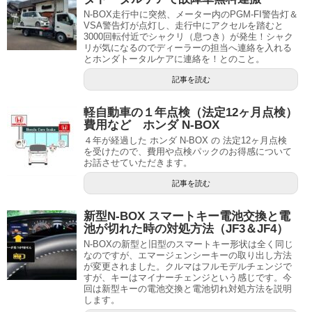
N-BOX走行中に突然、メーター内のPGM-FI警告灯＆
VSA警告灯が点灯し、走行中にアクセルを踏むと
3000回転付近でシャクリ（息つき）が発生！シャク
リが気になるのでディーラーの担当へ連絡を入れる
とホンダトータルケアに連絡を！とのこと。
記事を読む
軽自動車の１年点検（法定12ヶ月点検）
費用など ホンダ N-BOX
４年が経過した ホンダ N-BOX の 法定12ヶ月点検
を受けたので、費用や点検パックのお得感について
お話させていただきます。
記事を読む
新型N-BOX スマートキー電池交換と電
池が切れた時の対処方法（JF3＆JF4）
N-BOXの新型と旧型のスマートキー形状は全く同じ
なのですが、エマージェンシーキーの取り出し方法
が変更されました。クルマはフルモデルチェンジで
すが、キーはマイナーチェンジという感じです。今
回は新型キーの電池交換と電池切れ対処方法を説明
します。