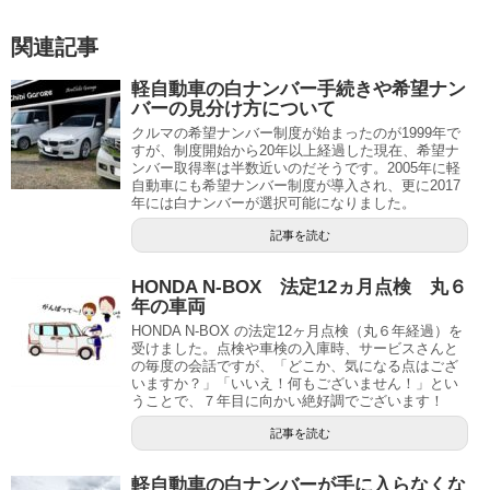
関連記事
軽自動車の白ナンバー手続きや希望ナン
バーの見分け方について
クルマの希望ナンバー制度が始まったのが1999年で
すが、制度開始から20年以上経過した現在、希望ナ
ンバー取得率は半数近いのだそうです。2005年に軽
自動車にも希望ナンバー制度が導入され、更に2017
年には白ナンバーが選択可能になりました。
記事を読む
HONDA N-BOX 法定12ヵ月点検 丸６
年の車両
HONDA N-BOX の法定12ヶ月点検（丸６年経過）を
受けました。点検や車検の入庫時、サービスさんと
の毎度の会話ですが、「どこか、気になる点はござ
いますか？」「いいえ！何もございません！」とい
うことで、７年目に向かい絶好調でございます！
記事を読む
軽自動車の白ナンバーが手に入らなくな