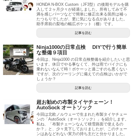
HONDA N-BOX Custom（JF3型）の後期モデルを購
入して２ヶ月少々が経過しました。所有してみて不
満を感じパーツなどで簡単に修正出来る箇所は補っ
たつもりでしたが、更に気になる点がありました。
助手席前の梨地の幅広ポケット（棚）です。
記事を読む
Ninja1000の日常点検 DIYで行う簡単
な整備９項目
今回は、Ninja1000 の日常点検整備を紹介したいと思
います。休日でやる事なくて、外は雨でバイクにも
乗れないなんて時！ボケーッと過ごすのも悪くない
ですが、次のツーリングに備えての点検はいかがで
しょうか？
記事を読む
超お勧めの布製タイヤチェーン！
AutoSock オートソック
今回は北欧ノルウェーで生まれた布製タイヤチェー
ンの「AutoSock（オートソック）」を紹介します。
私ね、「布製チェーンなんて積雪路面で使えるの
か？」と、少々見下しておりましたが、このチェー
ンはあなどれない実力の持ち主だと分かりました。