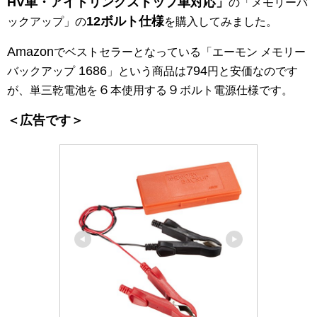
HV車・アイドリングストップ車対応」
の「メモリーバ
12ボルト仕様
ックアップ」の
を購入してみました。
Amazon
でベストセラーとなっている「エーモン メモリー
1686
794
バックアップ
」という商品は
円と安価なのです
６
９
が、単三乾電池を
本使用する
ボルト電源仕様です。
＜広告です＞