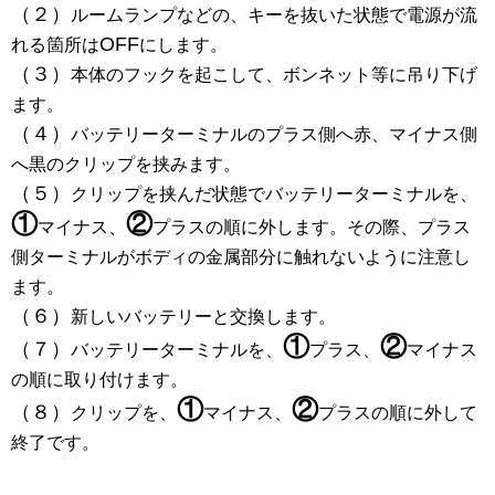
（２）
ルームランプなどの、キーを抜いた状態で電源が流
OFF
れる箇所は
にします。
（３）
本体のフックを起こして、ボンネット等に吊り下げ
ます。
（４）
バッテリーターミナルのプラス側へ赤、マイナス側
へ黒のクリップを挟みます。
（５）
クリップを挟んだ状態でバッテリーターミナルを、
①
②
マイナス、
プラスの順に外します。その際、プラス
側ターミナルがボディの金属部分に触れないように注意し
ます。
（６）
新しいバッテリーと交換します。
①
②
（７）
バッテリーターミナルを、
プラス、
マイナス
の順に取り付けます。
①
②
（８）
クリップを、
マイナス、
プラスの順に外して
終了です。