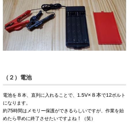
（２）電池
８
1.5V×８本
12
電池を
本、直列に入れることで、
で
ボルト
になります。
75
約
時間はメモリー保護ができるらしいですが、作業を始
！
めたら早めに終了させたいですよね
（笑）