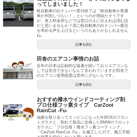
ってしまいました！
軽自動車の白ナンバー受付終了は「軽自動車か普通
車か判別しづらい！」というのが理由だそうです
が、有人料金所などでは窓口の人に伝えれば済む話
だと思いませんか？逆に軽自動車の白ナンバー復活
を求める声を上げるというのもありかもしれません
ね。
記事を読む
田舎のエアコン事情のお話
近年の日本は記録的な猛暑が続いておりエアコンな
しでは生活できないなんて言われていますが田舎で
のエアコン使用頻度は意外に少ないんです。
記事を読む
おすすめ撥水ウインドコーティング剤
プロ仕様フッ素タイプ CarZoot
RainCut -Fu-
油膜を取り去ってスッピンになったN-BOXのフロン
トガラスと、割れて新品に交換したBMWのフロント
ガラスに「プロ仕様！撥水フッ素コーティング」
「CarZoot RainCut -Fu-」を施工したので、施工手順
と効果を紹介したいと思います。