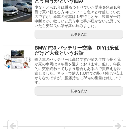
どう買うかという悩み
少なくとも13年は乗るつもりでいた愛車を急遽10年
目で買い替える方向にシフトし色々と考慮していた
のですが、新車の納車は１年待ちとか、製造が一時
中断とか、欲しいと思う車に手が届かないと思って
いたら突然良い話が舞い込みました。
記事を読む
BMW F30 バッテリー交換 DIYは安価
だけど大変というお話
輸入車のバッテリーは高額ですが耐久年数も長く我
が家の車両は９年目を迎えております。但し、年数
的に突然終わってしまう場合もあるので買換えを決
意しました。ネットで購入しDIYでの取り付けが安上
がりなのですが、腰痛持ちに26㎏の重量は厳しいで
す。
記事を読む