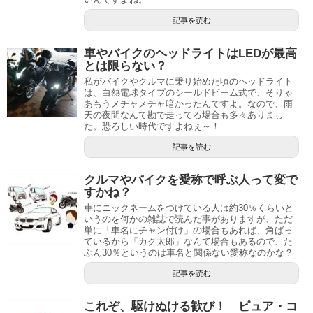
記事を読む
車やバイクのヘッドライトはLEDが最高
とは限らない？
私がバイクやクルマに乗り始めた頃のヘッドライト
は、白熱電球タイプのシールドビーム式で、そりゃ
あもうメチャメチャ暗かったんですよ。なので、雨
天の夜間なんて勘で走ってる場合も多々ありまし
た。恐ろしい時代ですよねぇ～！
記事を読む
クルマやバイクを愛称で呼ぶ人って変で
すかね？
車にニックネームをつけている人は約30％くらいと
いうのを何かの雑誌で読んだ事がありますが、ただ
単に「車名にチャン付け」の場合もあれば、角ばっ
ているから「カク太郎」なんて場合もあるので、た
ぶん30％というのは車名と関係ない愛称なのかな？
記事を読む
これぞ、駆けぬける歓び！ ピュア・コ