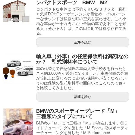
ンパクトスポーツ BMW M2
コンパクトな車体には不釣り合いな３リッター直列
６気筒DOHCターボエンジンが目覚め、そのレーシ
ーなサウンドは静寂な町の空気を震わせる。この小
柄な車両が一千万円に近い金額の車であることを知
る人（分かる人）は、この田舎町では稀な存在であ
る。
記事を読む
輸入車（外車）の任意保険料は高額なの
か？ 型式別料率について
車の代替えで任意保険の車両入替手続きを行ったと
ころ約3,000円が返金になりました。車両保険の金額
が倍以上に変わるのに支払い保険料が安くなるとい
うのは保険の型式別料率の面白いところなので色々
と比較してみました。
記事を読む
BMWのスポーティーグレード「M」
三種類のタイプについて
BMWの「Ｍ」には三種の「Ｍ」が存在します。①ラ
イトチューニングを施した「M Sport」②スポーティ
ーチューニングを施した「M Performance