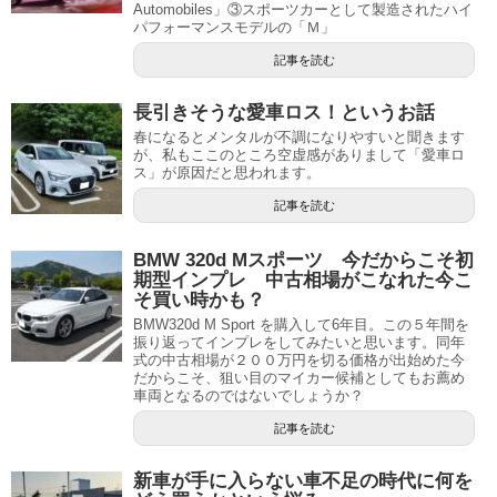
Automobiles」③スポーツカーとして製造されたハイ
パフォーマンスモデルの「Ｍ」
記事を読む
長引きそうな愛車ロス！というお話
春になるとメンタルが不調になりやすいと聞きます
が、私もここのところ空虚感がありまして「愛車ロ
ス」が原因だと思われます。
記事を読む
BMW 320d Mスポーツ 今だからこそ初
期型インプレ 中古相場がこなれた今こ
そ買い時かも？
BMW320d M Sport を購入して6年目。この５年間を
振り返ってインプレをしてみたいと思います。同年
式の中古相場が２００万円を切る価格が出始めた今
だからこそ、狙い目のマイカー候補としてもお薦め
車両となるのではないでしょうか？
記事を読む
新車が手に入らない車不足の時代に何を