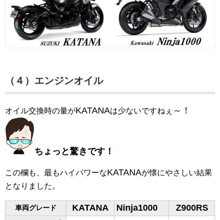
（４）エンジンオイル
KATANA
～！
オイル交換時の量が
は少ないですねぇ
ちょっと驚きです
！
KATANA
この欄も、最もハイパワーな
が懐にやさしい結果
となりました。
KATANA
Ninja1000
Z900RS
車両グレード