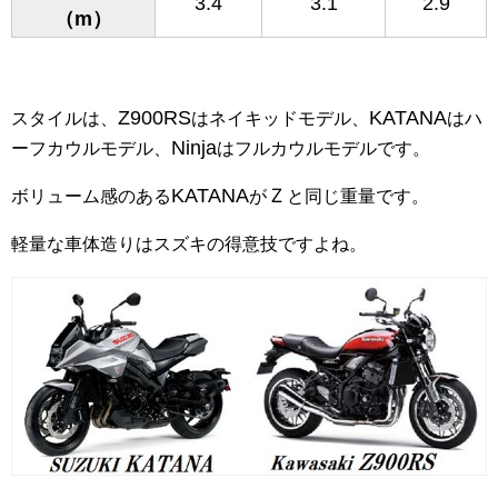
3.4
3.1
2.9
（m）
Z900RS
KATANA
スタイルは、
はネイキッドモデル、
はハ
Ninja
ーフカウルモデル、
はフルカウルモデルです。
KATANA
Ｚ
ボリューム感のある
が
と同じ重量です。
軽量な車体造りはスズキの得意技ですよね。