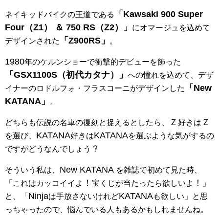
「Kawsaki 900 Super
ネイキッドバイクの王道である
Four（Z1） ＆ 750 RS（Z2）」
にオマージュを込めて
「Z900RS」
デザインされた
。
1980
年のケルンショーで衝撃的デビューを飾った
「GSX1100S（初代カタナ）」
への憧れを込めて、デザ
「New
イナーのロドルフォ・フラスコーニがデザインした
KATANA」
。
Ｚ
Ｚ
どちらも伝説の名車の復刻と捉えるとしたら、
好きは
KATANA
KATANA
を選び、
好きは
を選ぶような気がするの
？
ですがどうなんでしょう
New KATANA
そういう私は、
を雑誌で初めて見た時、
！
！
「これはカッコイイよ
宝くじが当たったら欲しいよ
」
Ninja
KATANA
と、「
は手放さないけれど
も欲しい」と思
っちゃったので、悩んでいる人もあるかもしれませんね。