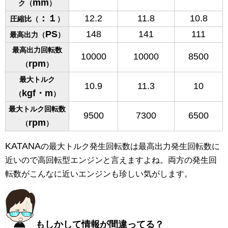
mm
ク（
）
：１
12.2
11.8
10.8
圧縮比（
）
PS
148
141
111
最高出力（
）
最高出力回転数
10000
10000
8500
rpm
（
）
最大トルク
10.9
11.3
10
kgf・m
（
）
最大トルク回転数
9500
7300
6500
rpm
（
）
KATANA
の最大トルク発生回転数は最高出力発生回転数に
近いので高回転型エンジンと言えますよね。両方の発生回
転数がこんなに近いエンジンも珍しい気がします。
もしかして情報が間違ってる？