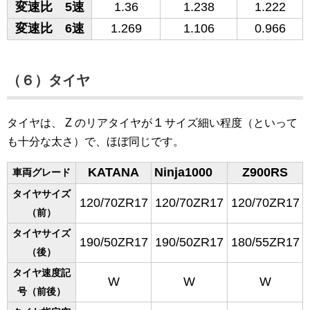
変速比 5速
1.36
1.238
1.222
変速比 6速
1.269
1.106
0.966
（６）タイヤ
Ｚ
１
タイヤは、
のリアタイヤが
サイズ細い程度（といって
も十分な太さ）で、ほぼ同じです。
KATANA
Ninja1000
Z900RS
車両グレード
タイヤサイズ
120/70ZR17
120/70ZR17
120/70ZR17
（前）
タイヤサイズ
190/50ZR17
190/50ZR17
180/55ZR17
（後）
タイヤ速度記
W
W
W
号（前後）