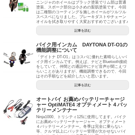
ニンジャのホイールはブラック塗装でリム部は普通
塗装、スポーク部分は小さめの梨肌塗装です。今回
は二種類のコーティングを施しホイールがツルツル
スベスベになりました。ブレーキダストやチェーン
オイルを拭き取りやすく大変おすすめでございます♪
記事を読む
バイク用インカム DAYTONA DT-O1の
機能調整について
「デイトナ DT-O1」はコスパに優れた素晴らしいバ
イク用インカムです。例えば、ナビとBluetooth接続
をしていて、仲間との通話中にナビ音声が聞こえづ
らいことがありますが、機能調整できるので、今回
はその手順などを紹介したいと思います。
記事を読む
オートバイ お薦めバッテリーチャージ
ャー OptiMATE4 オプティメート４バッ
テリーメンテナー
Ninja1000、トリシティ125に使用してます。バイク
にお薦めバッテリーチャージャー、オプティメート
４バッテリーメンテナー。冬季は完全に乗らない
等、クルマ以上にバッテリー管理が欠かせないバイ