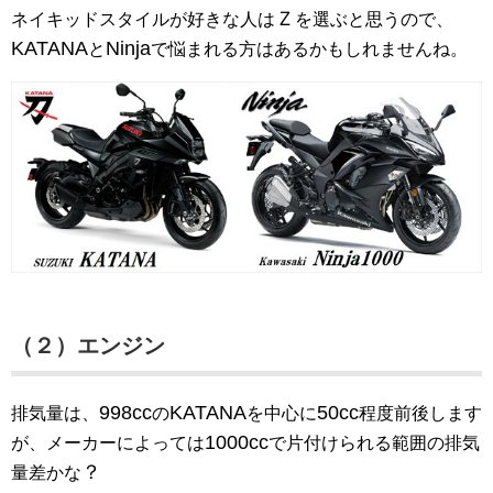
Ｚ
ネイキッドスタイルが好きな人は
を選ぶと思うので、
KATANA
Ninja
と
で悩まれる方はあるかもしれませんね。
（２）エンジン
998cc
KATANA
50cc
排気量は、
の
を中心に
程度前後します
1000cc
が、メーカーによっては
で片付けられる範囲の排気
？
量差かな