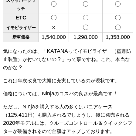
スリッパ―クラ
〇
〇
〇
ッチ
〇
〇
〇
ETC
×
〇
〇
イモビライザー
1,540,000
1,298,000
1,358,000
新車価格
KATANA
気になったのは、「
ってイモビライザー（盗難防
？
止装置）が付いてないの
」って事ですね。これ、本当な
？
のかな
これは年次改良で大幅に充実しているのが現状です。
Ninja
！
価格については、
のコスパの良さが最高です
Ninja
ただし、
を購入する人の多くはパニアケース
125,411
（
円）も購入されるでしょうし、後に発売される
2020
＆
年モデルには、クルーズコントロール
クイックシフ
ターが装備されるので金額はアップしております。