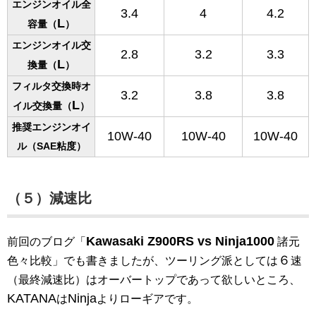
エンジンオイル全
3.4
4
4.2
L
容量（
）
エンジンオイル交
2.8
3.2
3.3
L
換量（
）
フィルタ交換時オ
3.2
3.8
3.8
L
イル交換量（
）
推奨エンジンオイ
10W-40
10W-40
10W-40
ル（SAE粘度）
（５）減速比
Kawasaki Z900RS vs Ninja1000
前回のブログ「
諸元
６
色々比較」でも書きましたが、ツーリング派としては
速
（最終減速比）はオーバートップであって欲しいところ、
KATANA
Ninja
は
よりローギアです。