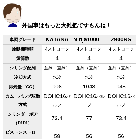
外国車はもっと大雑把ですもんね
！
KATANA
Ninja1000
Z900RS
車両グレード
原動機種類
4ストローク
4ストローク
４ストローク
4
4
4
気筒数
シリンダ配列
並列（直列）
並列（直列）
並列（直列）
冷却方式
水冷
水冷
水冷
cc
998
1043
948
排気量（
）
DOHC16
DOHC16
DOHC16
カム・バルブ駆動
バ
バル
バ
方式
ルブ
ブ
ルブ
シリンダーボア
73.4
77
73.4
mm
（
）
ピストンストロー
59
56
56