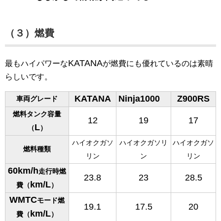
（３）燃費
KATANA
最もハイパワーな
が燃費にも優れているのは素晴
らしいです。
KATANA
Ninja1000
Z900RS
車両グレード
燃料タンク容量
12
19
17
L
（
）
ハイオクガソ
ハイオクガソリ
ハイオクガソ
燃料種類
リン
ン
リン
60km/h
走行時燃
23.8
23
28.5
km/L
費（
）
WMTC
モード燃
19.1
17.5
20
km/L
費（
）