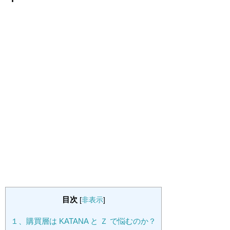
目次
[
非表示
]
１、購買層は KATANA と Ｚ で悩むのか？