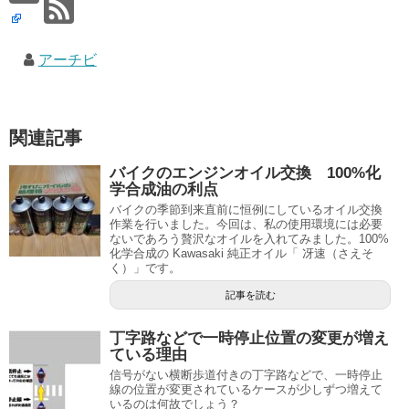
アーチビ
関連記事
バイクのエンジンオイル交換 100%化
学合成油の利点
バイクの季節到来直前に恒例にしているオイル交換
作業を行いました。今回は、私の使用環境には必要
ないであろう贅沢なオイルを入れてみました。100%
化学合成の Kawasaki 純正オイル「 冴速（さえそ
く）」です。
記事を読む
丁字路などで一時停止位置の変更が増え
ている理由
信号がない横断歩道付きの丁字路などで、一時停止
線の位置が変更されているケースが少しずつ増えて
いるのは何故でしょう？