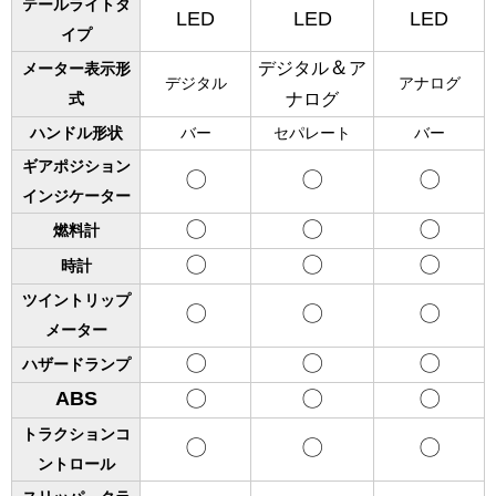
テールライトタ
LED
LED
LED
イプ
＆
デジタル
ア
メーター表示形
デジタル
アナログ
ナログ
式
ハンドル形状
バー
セパレート
バー
ギアポジション
〇
〇
〇
インジケーター
〇
〇
〇
燃料計
〇
〇
〇
時計
ツイントリップ
〇
〇
〇
メーター
〇
〇
〇
ハザードランプ
〇
〇
〇
ABS
トラクションコ
〇
〇
〇
ントロール