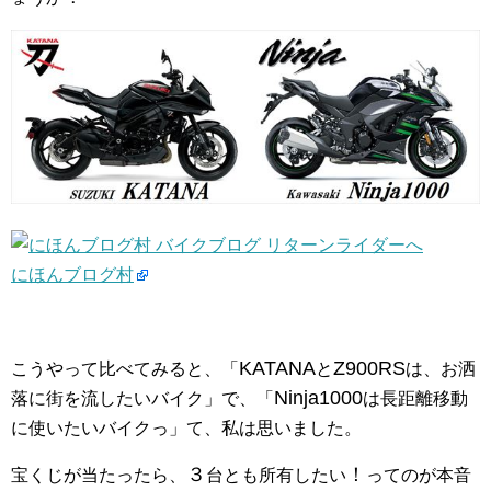
にほんブログ村
KATANA
Z900RS
こうやって比べてみると、「
と
は、お洒
Ninja1000
落に街を流したいバイク」で、「
は長距離移動
に使いたいバイクっ」て、私は思いました。
３
！
宝くじが当たったら、
台とも所有したい
ってのが本音