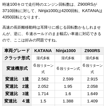
100
Z900RS
時速
キロで走行時のエンジン回転数は、
が
3710
Ninja1000
4200
KATANA
回転に対して、
は
回転、
は
4350
回転となります。
高速の長距離移動時は耳障りに感じる回転数かもしれませ
６
んが、逆に、
速ホールドのまま幅広い車速に対応できる
ので、ここは好みの問題ですね。
車両グレード
KATANA
Ninja1000
Z900RS
クラッチ形式
湿式多板
湿式多板
湿式多板
６
６
段リターン
段リターン
変速機形式
６
段リターン式
式
式
変速比 1速
2.562
2.599
2.915
変速比 2速
2.052
1.95
2.058
変速比 3速
1.714
1.6
1.649
変速比 ４速
1.5
1.388
1.409