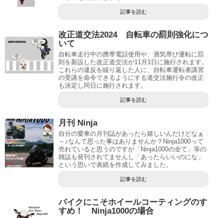
記事を読む
改正道交法2024 自転車の罰則強化につ
いて
自転車走行中の携帯電話使用や、酒気帯び運転に罰
則を新設した改正道交法が11月1日に施行されます。
これらの違反を繰り返した人に、自転車運転者講習
の受講を命令できるようにする道交法施行令の改正
も決定し同日に施行されます。
記事を読む
月刊 Ninja
自分の愛車の月刊誌があったら嬉しいんだけどなぁ
～♪なんて思った事はありませんか？Ninja1000って
売れていると思うのですが「Ninja1000の全て」等の
雑誌も発刊されてませんし「あったらいいのにな」
という思いで表紙を作成してみました。
記事を読む
バイクにこそホイールコーティングのす
すめ！ Ninja1000の場合