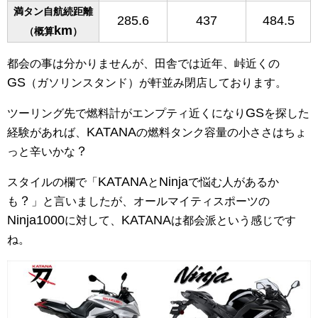
満タン自航続距離
285.6
437
484.5
km
（概算
）
都会の事は分かりませんが、田舎では近年、峠近くの
GS
（ガソリンスタンド）が軒並み閉店しております。
GS
ツーリング先で燃料計がエンプティ近くになり
を探した
KATANA
経験があれば、
の燃料タンク容量の小ささはちょ
？
っと辛いかな
KATANA
Ninja
スタイルの欄で「
と
で悩む人があるか
？
も
」と言いましたが、オールマイティスポーツの
Ninja1000
KATANA
に対して、
は都会派という感じです
ね。