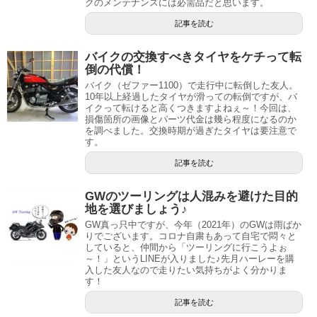
クのメンテナンスには必需品だと思います。
記事を読む
バイクの交換すべきタイヤをケチって転
倒の代償！
バイク（ゼファー1100）で走行中に転倒した友人。
10年以上経過したタイヤが滑っての転倒ですが、バ
イクって転けると高くつきますよねぇ～！今回は、
損傷箇所の画像とパーツ代金は幾ら程度になるのか
を調べました。交換時期が過ぎたタイヤは要注意で
す。
記事を読む
GWのツーリングは人混みを避けた目的
地を選びましょう♪
GW真っ只中ですが、今年（2021年）のGWは雨ばか
りでございます。コロナ自粛もあって自宅で悶々と
していると、仲間から「ツーリングに行こうよぉ
～！」というLINEが入りました♪先月ハーレーを購
入した友人なので走りたい気持ちがよく分かりま
す！
記事を読む