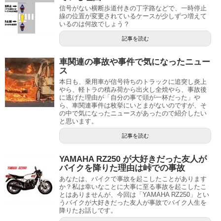
信号がない横断歩道付きの丁字路などで、一時停止
線の位置が変更されているケースが少しずつ増えて
いるのは何故でしょう？
記事を読む
車関連の事故や事件で気になったニュー
ス
本日も、乗用車が信号待ちのトラックに追突し炎上
やら、軽トラの積み荷から出火し全焼やら、事故後
に逃げた理由が「自分の事で頭が一杯だった」や
ら、車関連事件は枚挙にいとまがないのですが、そ
の中で気になったニュースがあったので紹介したい
と思います。
記事を読む
YAMAHA RZ250 が大好きだった友人が
バイクを降りた理由は峠での事故
あなたは、バイクで事故を起こしたことがあります
か？私は幸いなことに大事に至る事故を起こしたこ
とはありませんが、今回は「YAMAHA RZ250」とい
うバイクが大好きだった友人が事故でバイク人生を
降りたお話しです。