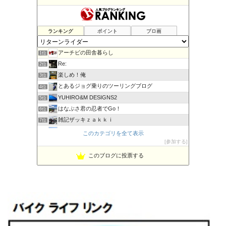
ランキング
ポイント
ブロ画
アーチビの田舎暮らし
1位
Re:
2位
楽しめ！俺
3位
とあるジョグ乗りのツーリングブログ
4位
YUHIRO&M DESIGNS2
5位
はなぶさ君の忍者でGo！
6位
雑記ザッキｚａｋｋｉ
7位
PBOYS-BLUE
8位
このカテゴリを全て表示
kuni's ブログ CB650R備忘録
参加する
9位
◆Akira's Candid Photography
10位
このブログに投票する
ビーテック・ジャーニー
11位
MT-07と私。走る
12位
Project 1/200X
13位
てつぞー レーシング
14位
ほんまもん商会
15位