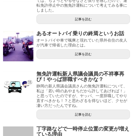
ては、ちょっとやるせなさと憤りを感じたので、運
転免許停止中の無免許運転について考えてみる事に
しました。
記事を読む
あるオートバイ乗りの終焉というお話
オートバイや車で颯爽と現れていた県外在住の友人
が汽車で帰省した理由とは。
記事を読む
無免許運転新人県議会議員の不祥事再
び！やっぱ辞職すべきかな？
静岡の新人県議会議員さんの無免許運転について、
私は「若い時のあやまちだから許してあげれば！」
と思っていたのですが、ヤッパ、一度辞職してやり
直すべきかも！？と思わざるを得ないほど、クセが
凄い方だったんですね。
記事を読む
丁字路などで一時停止位置の変更が増え
ている理由