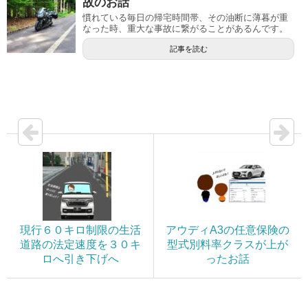
故のお話
慣れている毎日の帰宅時間帯、その油断に薄暮が重
なった時、重大な事故に繋がることがあるんです。
記事を読む
現行６０キロ制限の生活
アウディA3の任意保険の
道路の法定速度を３０キ
型式別料率クラスが上が
ロへ引き下げへ
ったお話