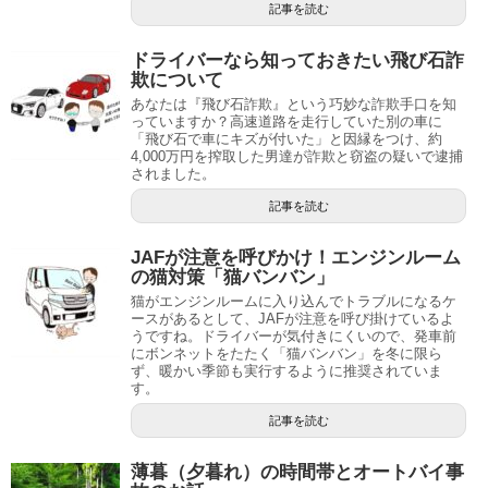
記事を読む
ドライバーなら知っておきたい飛び石詐
欺について
あなたは『飛び石詐欺』という巧妙な詐欺手口を知
っていますか？高速道路を走行していた別の車に
「飛び石で車にキズが付いた」と因縁をつけ、約
4,000万円を搾取した男達が詐欺と窃盗の疑いで逮捕
されました。
記事を読む
JAFが注意を呼びかけ！エンジンルーム
の猫対策「猫バンバン」
猫がエンジンルームに入り込んでトラブルになるケ
ースがあるとして、JAFが注意を呼び掛けているよ
うですね。ドライバーが気付きにくいので、発車前
にボンネットをたたく「猫バンバン」を冬に限ら
ず、暖かい季節も実行するように推奨されていま
す。
記事を読む
薄暮（夕暮れ）の時間帯とオートバイ事