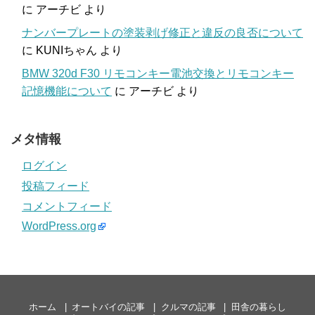
に
アーチビ
より
ナンバープレートの塗装剥げ修正と違反の良否について
に
KUNIちゃん
より
BMW 320d F30 リモコンキー電池交換とリモコンキー
記憶機能について
に
アーチビ
より
メタ情報
ログイン
投稿フィード
コメントフィード
WordPress.org
ホーム
オートバイの記事
クルマの記事
田舎の暮らし