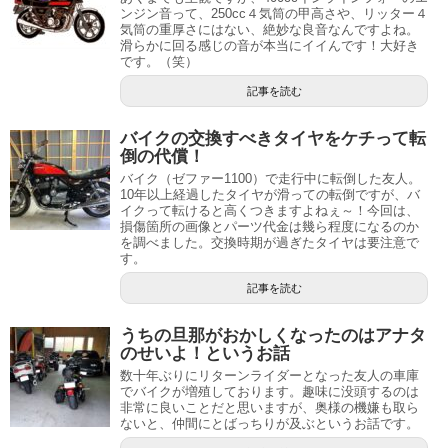
ンジン音って、250cc４気筒の甲高さや、リッター４
気筒の重厚さにはない、絶妙な良音なんですよね。
滑らかに回る感じの音が本当にイイんです！大好き
です。（笑）
記事を読む
バイクの交換すべきタイヤをケチって転
倒の代償！
バイク（ゼファー1100）で走行中に転倒した友人。
10年以上経過したタイヤが滑っての転倒ですが、バ
イクって転けると高くつきますよねぇ～！今回は、
損傷箇所の画像とパーツ代金は幾ら程度になるのか
を調べました。交換時期が過ぎたタイヤは要注意で
す。
記事を読む
うちの旦那がおかしくなったのはアナタ
のせいよ！というお話
数十年ぶりにリターンライダーとなった友人の車庫
でバイクが増殖しております。趣味に没頭するのは
非常に良いことだと思いますが、奥様の機嫌も取ら
ないと、仲間にとばっちりが及ぶというお話です。