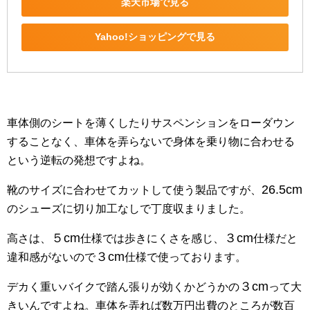
楽天市場で見る
Yahoo!ショッピングで見る
車体側のシートを薄くしたりサスペンションをローダウン
することなく、車体を弄らないで身体を乗り物に合わせる
という逆転の発想ですよね。
26.5cm
靴のサイズに合わせてカットして使う製品ですが、
のシューズに切り加工なしで丁度収まりました。
５cm
３cm
高さは、
仕様では歩きにくさを感じ、
仕様だと
３cm
違和感がないので
仕様で使っております。
３cm
デカく重いバイクで踏ん張りが効くかどうかの
って大
きいんですよね。車体を弄れば数万円出費のところが数百