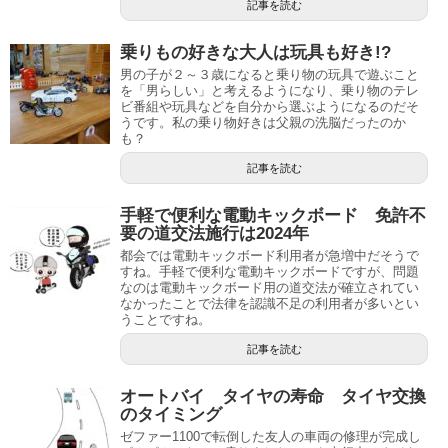
記事を読む
乗りもの好きな大人は玩具も好き!?
男の子が２～３歳になると乗り物の玩具で遊ぶこと
を「男らしい」と考えるようになり、乗り物のテレ
ビ番組や玩具などを自分から選ぶようになるのだそ
うです。私の乗り物好きは父親の洗脳だったのか
も？
記事を読む
手軽で便利な電動キックボード 免許不
要の道交法施行は2024年
都会では電動キックボード利用者が急増中だそうで
すね。手軽で便利な電動キックボードですが、問題
なのは電動キックボード用の道交法が確立されてい
なかったことで法律を認識不足の利用者が多いとい
うことですね。
記事を読む
オートバイ タイヤの寿命 タイヤ交換
のタイミング
ゼファー1100で転倒した友人の車両の修理が完成し