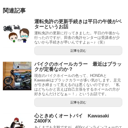
関連記事
運転免許の更新手続きは平日の午後がベ
ターというお話
運転免許の更新に行ってきました。平日の午後から
行ったのですが、田舎の免許センターは受講者が少
ないから手続きが早いんですよぉ～♪（笑）
記事を読む
バイクのホイールカラー 最近はブラッ
クが定番なのか？
現在のバイクホイールの色って、HONDAと
Kawasakiはブラックカラーが多い気がします。足元
が引き締まって見えるのは悪くないのですが、「私
はどちらかと言えば自己主張をするホイールの方が
好きなんだけどなぁ～！」というお話です。
記事を読む
心ときめくオートバイ Kawasaki
Z400FX
あくまでも主観ですが、400ccインラインフォーのエ