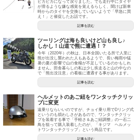
ピカピカになって戻りました。でも走行中にタイヤ
が滑るような嫌な感覚を覚えるらしく、聞けば新車
時からのタイヤを交換していないようで「早急に買
え！」と催促したお話です。
記事を読む
ツーリングは海も良いけど山も良し♪
しかし！山道で熊に遭遇！？
今年（2020年）の秋は、日本全国いたる所で人里に
熊が出没し襲われた人もあるようで、長い梅雨や猛
暑の夏の影響で山の食糧が不足しているのかもしれ
ません。田舎暮らしの私は少し疾走ると山の中なの
で「熊出没注意」の看板に遭遇する事があります。
記事を読む
ヘルメットのあご紐をワンタッチクリッ
プに変更
遠乗りならいいのですが、チョイ乗り用でDリング式
というのも煩わしさがあるので、ワンタッチクリッ
プを装着する事で「手軽さ＆あご紐調整」の一石二
鳥を狙って購入装着したのが、「キジマ ヘルメッ
トワンタッチクリップ」という商品です。
記事を読む