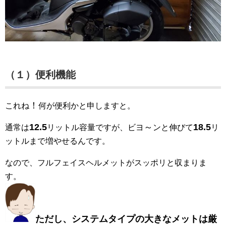
（１）便利機能
！
これね
何が便利かと申しますと。
12.5
～
18.5
通常は
リットル容量ですが、ビヨ
ンと伸びて
リ
ットルまで増やせるんです。
なので、フルフェイスヘルメットがスッポリと収まりま
す。
ただし、システムタイプの大きなメットは厳