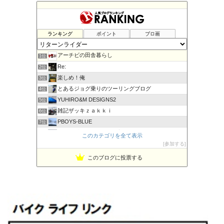
ランキング
ポイント
ブロ画
アーチビの田舎暮らし
1位
Re:
2位
楽しめ！俺
3位
とあるジョグ乗りのツーリングブログ
4位
YUHIRO&M DESIGNS2
5位
雑記ザッキｚａｋｋｉ
6位
PBOYS-BLUE
7位
kuni's ブログ CB650R備忘録
8位
このカテゴリを全て表示
◆Akira's Candid Photography
参加する
9位
ビーテック・ジャーニー
10位
このブログに投票する
MT-07と私。走る
11位
はなぶさ君の忍者でGo！
12位
Project 1/200X
13位
てつぞー レーシング
14位
ほんまもん商会
15位