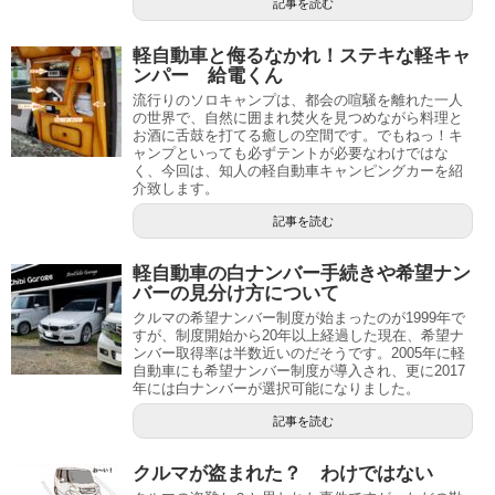
記事を読む
軽自動車と侮るなかれ！ステキな軽キャ
ンパー 給電くん
流行りのソロキャンプは、都会の喧騒を離れた一人
の世界で、自然に囲まれ焚火を見つめながら料理と
お酒に舌鼓を打てる癒しの空間です。でもねっ！キ
ャンプといっても必ずテントが必要なわけではな
く、今回は、知人の軽自動車キャンピングカーを紹
介致します。
記事を読む
軽自動車の白ナンバー手続きや希望ナン
バーの見分け方について
クルマの希望ナンバー制度が始まったのが1999年で
すが、制度開始から20年以上経過した現在、希望ナ
ンバー取得率は半数近いのだそうです。2005年に軽
自動車にも希望ナンバー制度が導入され、更に2017
年には白ナンバーが選択可能になりました。
記事を読む
クルマが盗まれた？ わけではない