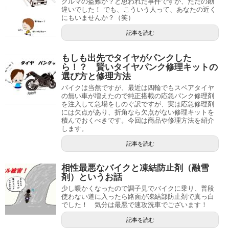
クルマの盗難か？と思われた事件ですが、ただの勘
違いでした！ でも、こういう人って、あなたの近く
にもいませんか？（笑）
記事を読む
もしも出先でタイヤがパンクした
ら！？ 賢いタイヤパンク修理キットの
選び方と修理方法
バイクは当然ですが、最近は四輪でもスペアタイヤ
の無い車が増えたので純正搭載の応急パンク修理剤
を注入して急場をしのぐ訳ですが、実は応急修理剤
には欠点があり、折角なら欠点がない修理キットを
積んでおくべきです。今回は商品や修理方法を紹介
します。
記事を読む
相性最悪なバイクと凍結防止剤（融雪
剤）というお話
少し暖かくなったので調子見でバイクに乗り、普段
使わない道に入ったら路面が凍結部防止剤で真っ白
でした！ 気分は最悪で速攻洗車でございます！
記事を読む