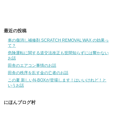
最近の投稿
車の傷消し補修剤 SCRATCH REMOVAL WAX の効果っ
て？
危険運転に関する道交法改正も世間知らずには響かない
お話
田舎のエアコン事情のお話
田舎の秩序を乱す金の亡者のお話
この夏 新しいN-BOXが登場します！はいいけれど！と
いうお話
にほんブログ村