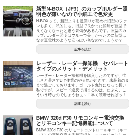
新型N-BOX（JF3）のカップホルダー照
明色が嫌いなので小細工で色変更
N-BOXって、新型よりも足回りが硬めの旧型のファ
ンも多く、私的にも、旧型で良かった箇所が新型で
良くなくなったと思う装備があるんです。旧型のカ
ップホルダー照明はブルーで美しかったのに新型は
なぜ豆電球のような安っぽい色なのでしょうか？
記事を読む
レーザー・レーダー探知機 セパレート
タイプのメリット・デメリット
レーザー・レーダー探知機を購入したのですが、忙
しさと暑さでDIY作業のやる気が起きず、未装着のま
まで過ごしております。ゴールド免許になって長い
私ですが、スピード違反で捕まるのは、たぶん、こ
ういう時なのでしょうねぇ～！早く装着せねばっ！
記事を読む
BMW 320d F30 リモコンキー電池交換
とリモコンキー記憶機能について
BMW 320d F30 のリモートコントロールキー（キー
レス）の電池交換の手順詳細と、エマージェンシー