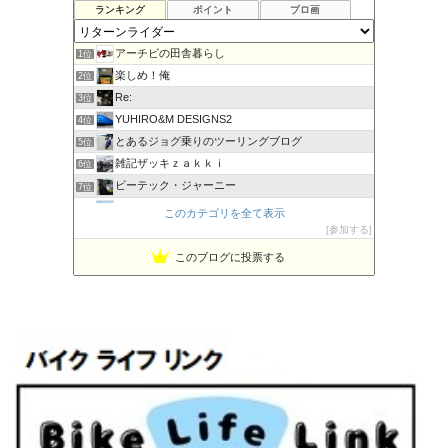
ランキング
ポイント
ブロ画
アーチビの田舎暮らし
1位
楽しめ！俺
2位
Re:
3位
YUHIRO&M DESIGNS2
4位
とあるジョグ乗りのツーリングブログ
5位
雑記ザッキｚａｋｋｉ
6位
ビーテック・ジャーニー
7位
PBOYS-BLUE
8位
このカテゴリを全て表示
kuni's ブログ CB650R備忘録
参加する
9位
◆Akira's Candid Photography
10位
このブログに投票する
MT-07と私。走る
11位
はなぶさ君の忍者でGo！
12位
Project 1/200X
13位
てつぞー レーシング
14位
ほんまもん商会
15位