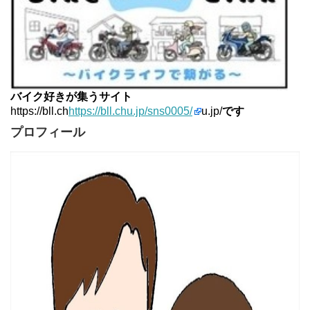
バイク好きが集うサイト
https://bll.ch
https://bll.chu.jp/sns0005/
u.jp/
です
プロフィール