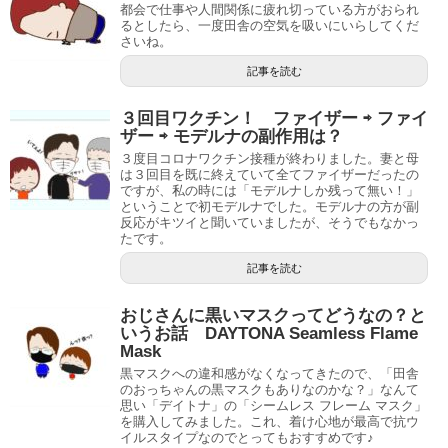
都会で仕事や人間関係に疲れ切っている方がおられ
るとしたら、一度田舎の空気を吸いにいらしてくだ
さいね。
記事を読む
３回目ワクチン！ ファイザー ⇨ ファイ
ザー ⇨ モデルナの副作用は？
３度目コロナワクチン接種が終わりました。妻と母
は３回目を既に終えていて全てファイザーだったの
ですが、私の時には「モデルナしか残って無い！」
ということで初モデルナでした。モデルナの方が副
反応がキツイと聞いていましたが、そうでもなかっ
たです。
記事を読む
おじさんに黒いマスクってどうなの？と
いうお話 DAYTONA Seamless Flame
Mask
黒マスクへの違和感がなくなってきたので、「田舎
のおっちゃんの黒マスクもありなのかな？」なんて
思い「デイトナ」の「シームレス フレーム マスク」
を購入してみました。これ、着け心地が最高で抗ウ
イルスタイプなのでとってもおすすめです♪