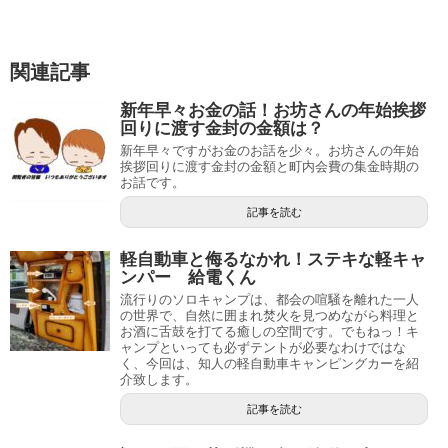
関連記事
新年早々お金の話！お坊さんの年始挨拶
回りに渡す金封の金額は？
新年早々ですがお金のお話を少々。お坊さんの年始
挨拶回りに渡す金封の金額と町内会費の集金時期の
お話です。
記事を読む
軽自動車と侮るなかれ！ステキな軽キャ
ンパー 給電くん
流行りのソロキャンプは、都会の喧騒を離れた一人
の世界で、自然に囲まれ焚火を見つめながら料理と
お酒に舌鼓を打てる癒しの空間です。でもねっ！キ
ャンプといっても必ずテントが必要なわけではな
く、今回は、知人の軽自動車キャンピングカーを紹
介致します。
記事を読む