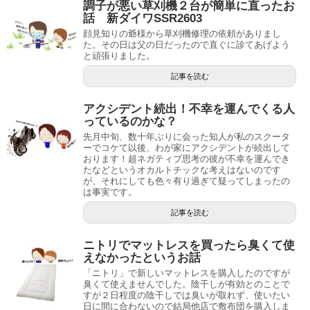
調子が悪い草刈機２台が簡単に直ったお
話 新ダイワSSR2603
顔見知りの爺様から草刈機修理の依頼がありまし
た。その日は父の日だったので直ぐに診てあげよう
と頑張りました。
記事を読む
アクシデント続出！不幸を運んでくる人
っているのかな？
先月中旬、数十年ぶりに会った知人が私のスクータ
ーでコケて以後、わが家にアクシデントが続出して
おります！超ネガティブ思考の彼が不幸を運んでき
たなどというオカルトチックな考えはないのです
が、それにしても色々有り過ぎて疑ってしまったの
は事実です。
記事を読む
ニトリでマットレスを買ったら臭くて使
えなかったというお話
「ニトリ」で新しいマットレスを購入したのですが
臭くて使えませんでした。陰干しが有効とのことで
すが２日程度の陰干しでは臭いが取れず、使いたい
日に間に合わないので結局他店で敷布団を購入しま