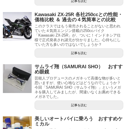
記事を読む
Kawasaki ZX-25R 各社250ccとの性能・
価格比較 ＆ 過去の４気筒車との比較
このクラスではもう発売されることがないと思われ
ていた４気筒エンジン搭載の250ccバイク
「Kawasaki ZX-25R」が、ついに！インドネシア仕
様で正式発表され諸元が分かりました。心待ちにし
ていた方も多いのではないでしょうか？
記事を読む
サムライ翔（SAMURAI SHO） おすす
め眼鏡
芸能人プロデュースのメガネって高価な物が多いと
思いますが、使い心地などはどうなのでしょうか？
今回「SAMURAI SHO（サムライ翔）」というメガ
ネを購入してみましたが、間違いなくお薦めできる
メガネでした。
記事を読む
美しいオートバイに乗ろう おすすめケ
ミカル