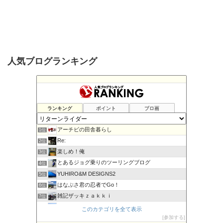
人気ブログランキング
ランキング
ポイント
ブロ画
アーチビの田舎暮らし
1位
Re:
2位
楽しめ！俺
3位
とあるジョグ乗りのツーリングブログ
4位
YUHIRO&M DESIGNS2
5位
はなぶさ君の忍者でGo！
6位
雑記ザッキｚａｋｋｉ
7位
PBOYS-BLUE
8位
このカテゴリを全て表示
kuni's ブログ CB650R備忘録
参加する
9位