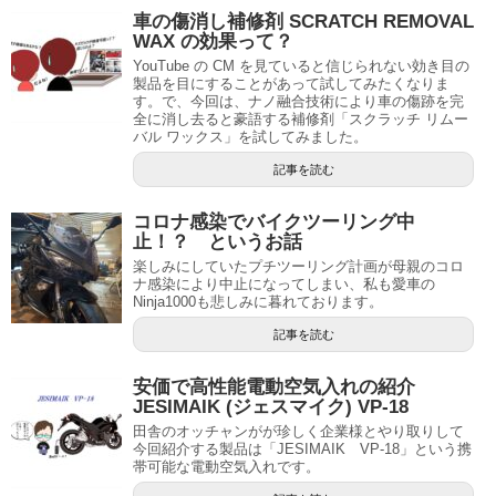
車の傷消し補修剤 SCRATCH REMOVAL
WAX の効果って？
YouTube の CM を見ていると信じられない効き目の
製品を目にすることがあって試してみたくなりま
す。で、今回は、ナノ融合技術により車の傷跡を完
全に消し去ると豪語する補修剤「スクラッチ リムー
バル ワックス」を試してみました。
記事を読む
コロナ感染でバイクツーリング中
止！？ というお話
楽しみにしていたプチツーリング計画が母親のコロ
ナ感染により中止になってしまい、私も愛車の
Ninja1000も悲しみに暮れております。
記事を読む
安価で高性能電動空気入れの紹介
JESIMAIK (ジェスマイク) VP-18
田舎のオッチャンがが珍しく企業様とやり取りして
今回紹介する製品は「JESIMAIK VP-18」という携
帯可能な電動空気入れです。