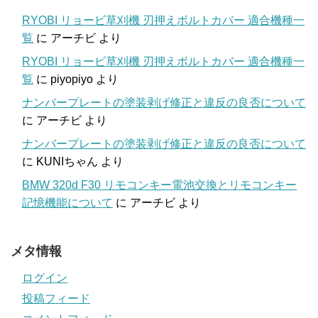
RYOBI リョービ草刈機 刃押えボルトカバー 適合機種一
覧
に
アーチビ
より
RYOBI リョービ草刈機 刃押えボルトカバー 適合機種一
覧
に
piyopiyo
より
ナンバープレートの塗装剥げ修正と違反の良否について
に
アーチビ
より
ナンバープレートの塗装剥げ修正と違反の良否について
に
KUNIちゃん
より
BMW 320d F30 リモコンキー電池交換とリモコンキー
記憶機能について
に
アーチビ
より
メタ情報
ログイン
投稿フィード