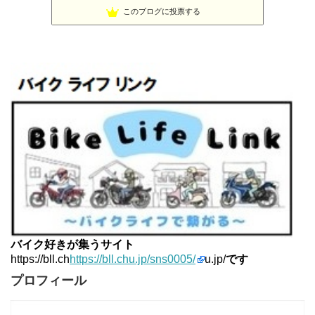
◆Akira's Candid Photography
10位
このブログに投票する
ビーテック・ジャーニー
11位
MT-07と私。走る
12位
Project 1/200X
13位
てつぞー レーシング
14位
ほんまもん商会
15位
バイク好きが集うサイト
https://bll.ch
https://bll.chu.jp/sns0005/
u.jp/
です
プロフィール