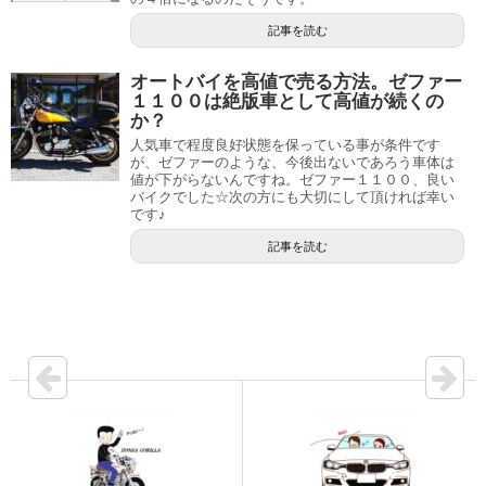
記事を読む
オートバイを高値で売る方法。ゼファー
１１００は絶版車として高値が続くの
か？
人気車で程度良好状態を保っている事が条件です
が、ゼファーのような、今後出ないであろう車体は
値が下がらないんですね。ゼファー１１００、良い
バイクでした☆次の方にも大切にして頂ければ幸い
です♪
記事を読む