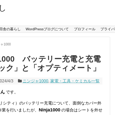
し
田舎の暮らし
WordPressブログについて
プロフィール
プライバ
ャ1000
ジャ1000 バッテリー充電と充電
ック」と「オプティメート」
024/4/3
ニンジャ1000
,
家電・工具・ケミカル一覧
さん
です。
トリシティ）のバッテリー充電について、面倒なカバー外
Ninja1000
作業を行いましたが、
の場合はシートを外せ