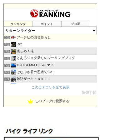
ランキング
ポイント
ブロ画
アーチビの田舎暮らし
1位
Re:
2位
楽しめ！俺
3位
とあるジョグ乗りのツーリングブログ
4位
YUHIRO&M DESIGNS2
5位
はなぶさ君の忍者でGo！
6位
雑記ザッキｚａｋｋｉ
7位
PBOYS-BLUE
8位
このカテゴリを全て表示
kuni's ブログ CB650R備忘録
参加する
9位
◆Akira's Candid Photography
10位
このブログに投票する
ビーテック・ジャーニー
11位
MT-07と私。走る
12位
Project 1/200X
13位
てつぞー レーシング
14位
ほんまもん商会
15位