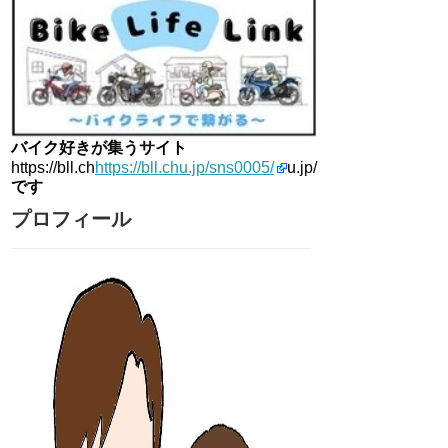
バイク好きが集うサイト
https://bll.ch
https://bll.chu.jp/sns0005/
u.jp/
です
プロフィール