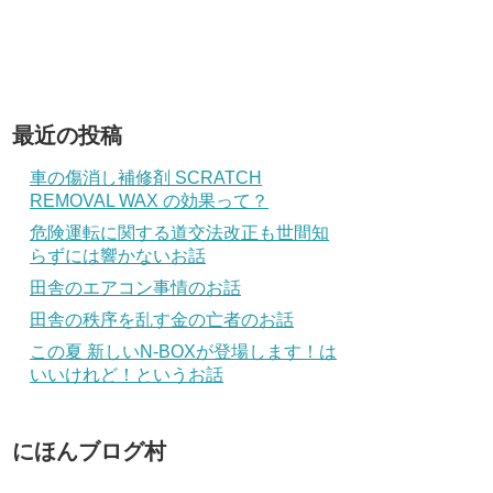
最近の投稿
車の傷消し補修剤 SCRATCH
REMOVAL WAX の効果って？
危険運転に関する道交法改正も世間知
らずには響かないお話
田舎のエアコン事情のお話
田舎の秩序を乱す金の亡者のお話
この夏 新しいN-BOXが登場します！は
いいけれど！というお話
にほんブログ村